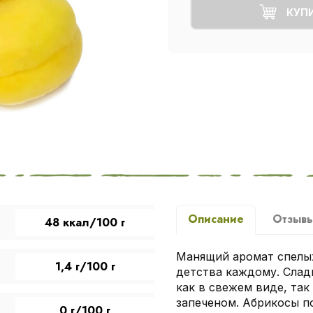
КУП
Описание
Отзыв
48 ккал/100 г
Манящий аромат спелых
1,4 г/100 г
детства каждому. Слад
как в свежем виде, так
запеченом. Абрикосы п
0 г/100 г