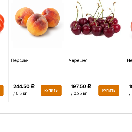
Персики
Черешня
Не
244.50
197.50
Р
Р
КУПИТЬ
КУПИТЬ
/ 0.5 кг
/ 0.25 кг
/