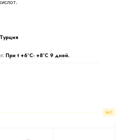
кислот.
Турция
При t +6°С- +8°С 9 дней.
я:
ХИТ