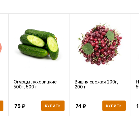
Огурцы луховицкие
Вишня свежая 200г,
Н
500г, 500 г
200 г
5
75
74
КУПИТЬ
КУПИТЬ