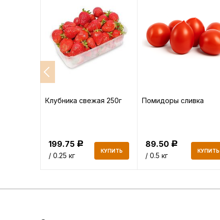
а
Клубника свежая 250г
Помидоры сливка
199.75
89.50
Р
Р
КУПИТЬ
КУПИТЬ
КУПИТЬ
/ 0.25 кг
/ 0.5 кг