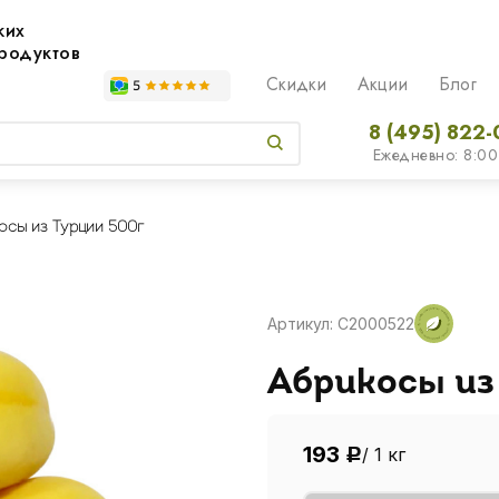
жих
родуктов
Скидки
Акции
Блог
8 (495) 822-
Ежедневно: 8:00
осы из Турции 500г
Артикул: C2000522
Абрикосы из
193
/ 1 кг
Р