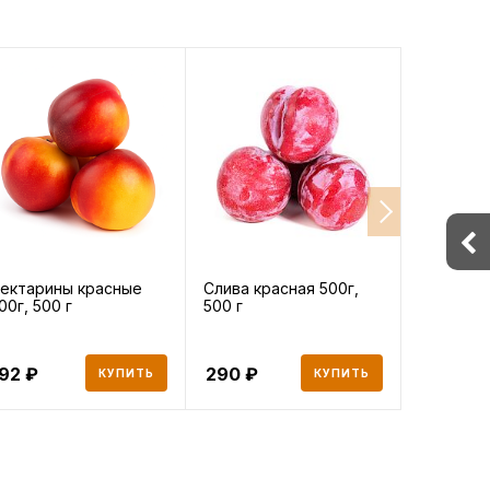
ектарины красные
Слива красная 500г,
Помидо
00г, 500 г
500 г
дагестан
500 г
192
290
170
КУПИТЬ
КУПИТЬ