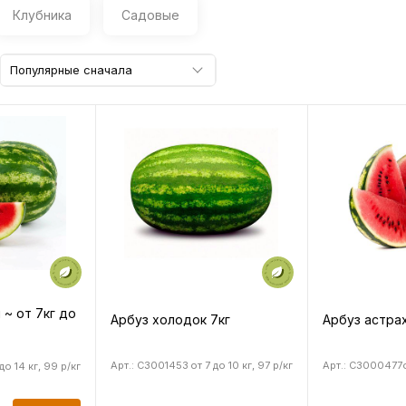
Клубника
Садовые
Популярные сначала
 ~ от 7кг до
Арбуз холодок 7кг
Арбуз астрах
Арт.: C3001453
от 7 до 10 кг, 97 р/кг
Арт.: C3000477
до 14 кг, 99 р/кг