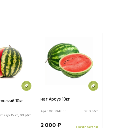
нет Арбуз 10кг
анский 10кг
Арт.: 00004055
200 р/кг
от 7 до 15 кг, 63 р/кг
2 000
Р
Ожидается