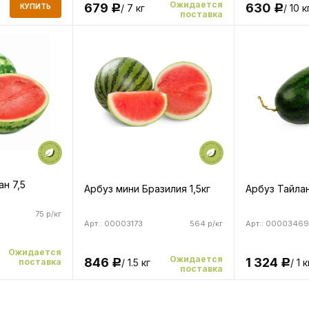
Ожидается
679
630
/ 7 кг
/ 10 к
КУПИТЬ
Р
Р
поставка
н 7,5
Арбуз мини Бразилия 1,5кг
Арбуз Тайлан
75 р/кг
Арт.: 00003173
564 р/кг
Арт.: 00003469
Ожидается
Ожидается
846
1 324
поставка
/ 1.5 кг
/ 1 к
Р
Р
поставка