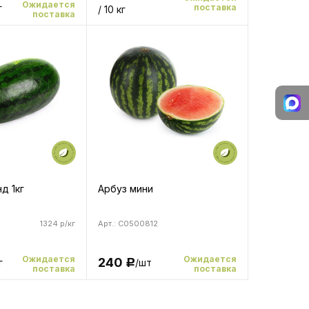
Ожидается
поставка
г
/ 10 кг
поставка
д 1кг
Арбуз мини
1324 р/кг
Арт.: C0500812
Ожидается
Ожидается
240
г
/шт
Р
поставка
поставка