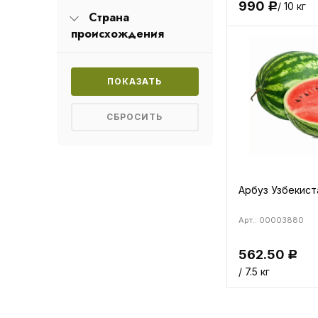
990
/ 10 кг
Р
Страна
происхождения
Арбуз Узбекиста
Арт.: 00003880
562.50
Р
/ 7.5 кг