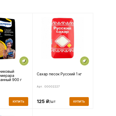
никовый
Сахар песок Русский 1 кг
емерара
анный 900 г
Арт.: 00002227
125
/шт
Р
КУПИТЬ
КУПИТЬ