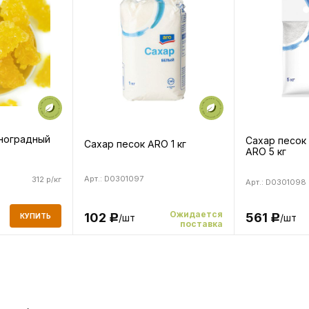
иноградный
Сахар песок
Сахар песок ARO 1 кг
ARO 5 кг
Арт.: D0301097
312 р/кг
Арт.: D0301098
Ожидается
102
561
/шт
КУПИТЬ
/шт
Р
Р
поставка