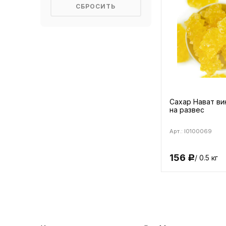
Сахар Нават в
на развес
Арт.: I0100069
156
/ 0.5 кг
Р