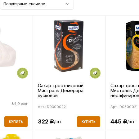
Популярные сначала
Сахар тростниковый
Сахар трост
Мистраль Демерара
Мистраль Д
кусковой
нерафиниров
нерафинированный 500 г
84,9 р/кг
Арт.: D0300022
Арт.: D0300021
322
445
/шт
/шт
Р
Р
КУПИТЬ
КУПИТЬ