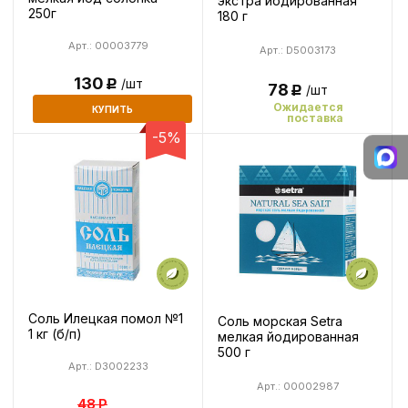
экстра йодированная
250г
180 г
Арт.: 00003779
Арт.: D5003173
130
/шт
Р
78
/шт
Р
Ожидается
КУПИТЬ
поставка
-5%
Соль Илецкая помол №1
Соль морская Setra
1 кг (б/п)
мелкая йодированная
500 г
Арт.: D3002233
Арт.: 00002987
48
Р