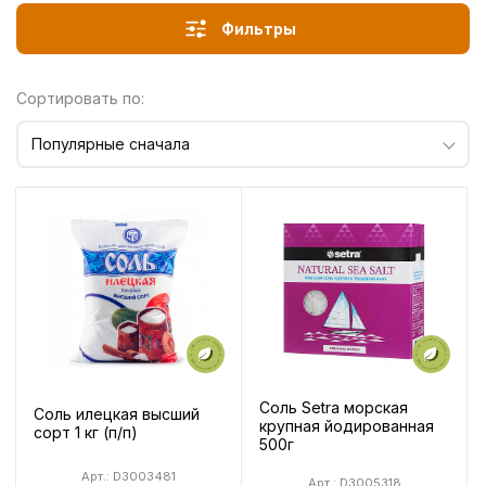
Фильтры
Сортировать по:
Популярные сначала
Соль Setra морская
Соль илецкая высший
крупная йодированная
сорт 1 кг (п/п)
500г
Арт.: D3003481
Арт.: D3005318