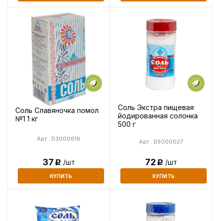
Соль Экстра пищевая
Соль Славяночка помол
йодированная солонка
№1 1 кг
500 г
Арт.: D3000616
Арт.: D5000027
72
37
/шт
/шт
Р
Р
КУПИТЬ
КУПИТЬ