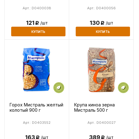
Арт.: D0400038
Арт.: D0400056
121
130
/шт
/шт
Р
Р
КУПИТЬ
КУПИТЬ
Горох Мистраль желтый
Крупа киноа зерна
колотый 900 г
Мистраль 500 г
Арт.: D0403552
Арт.: D0400027
163
389
/шт
/шт
Р
Р