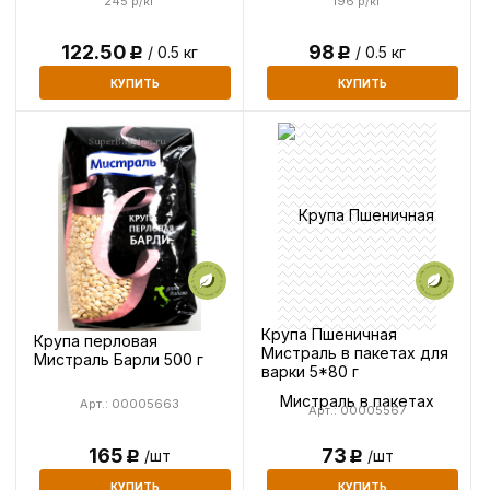
245 р/кг
196 р/кг
122.50
98
/ 0.5 кг
/ 0.5 кг
Р
Р
КУПИТЬ
КУПИТЬ
Крупа Пшеничная
Крупа перловая
Мистраль в пакетах для
Мистраль Барли 500 г
варки 5*80 г
Арт.: 00005663
Арт.: 00005567
73
165
/шт
/шт
Р
Р
КУПИТЬ
КУПИТЬ