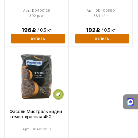
Арт.: DD400129
Арт.: DD400580
392 р/кг
384 р/кг
196
192
/ 0.5 кг
/ 0.5 кг
Р
Р
КУПИТЬ
КУПИТЬ
Фасоль Мистраль кидни
темно-красная 450 г
Арт.: D0400050