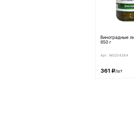
Виноградные ли
650 г
Арт.: M0204284
361
/шт
Р