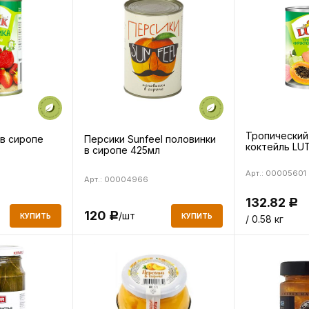
Тропический
 в сиропе
Персики Sunfeel половинки
коктейль LUT
в сиропе 425мл
Арт.: 00005601
Арт.: 00004966
132.82
Р
120
/шт
Р
КУПИТЬ
КУПИТЬ
/ 0.58 кг