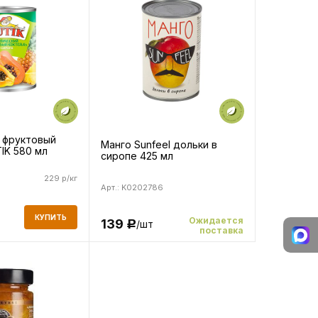
 фруктовый
Манго Sunfeel дольки в
IK 580 мл
сиропе 425 мл
229 р/кг
Арт.: K0202786
КУПИТЬ
Ожидается
139
/шт
Р
поставка