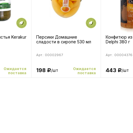
стья Kerakur
Персики Домашние
Конфитюр из
сладости в сиропе 530 мл
Delphi 380 г
Арт.: 00002967
Арт.: 00004376
Ожидается
Ожидается
198
443
/шт
/шт
Р
Р
поставка
поставка