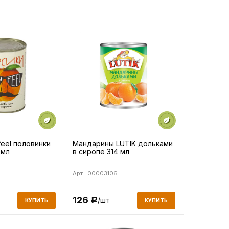
eel половинки
Мандарины LUTIK дольками
0мл
в сиропе 314 мл
Арт.: 00003106
126
/шт
Р
КУПИТЬ
КУПИТЬ