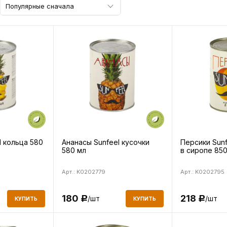
Популярные сначала
l кольца 580
Ананасы Sunfeel кусочки
Персики Sunf
580 мл
в сиропе 85
Арт.: K0202779
Арт.: K0202795
180
218
/шт
/шт
Р
Р
КУПИТЬ
КУПИТЬ