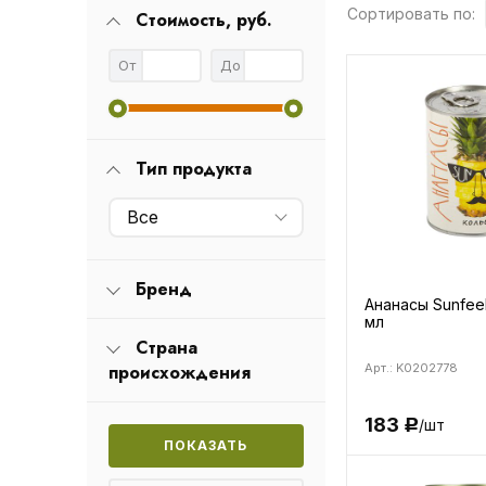
Сортировать по:
Стоимость, руб.
От
До
Тип продукта
Все
Бренд
Ананасы Sunfee
мл
Страна
происхождения
Арт.: K0202778
183
/шт
Р