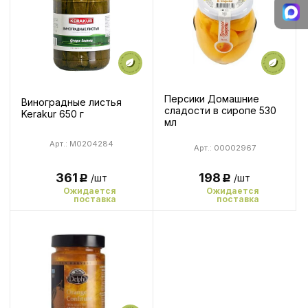
Персики Домашние
Виноградные листья
сладости в сиропе 530
Kerakur 650 г
мл
Арт.: M0204284
Арт.: 00002967
198
361
/шт
/шт
Р
Р
Ожидается
Ожидается
поставка
поставка