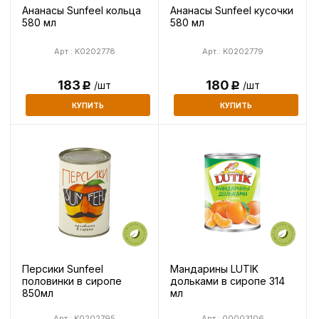
Ананасы Sunfeel кольца
Ананасы Sunfeel кусочки
580 мл
580 мл
Арт.: K0202778
Арт.: K0202779
183
180
/шт
/шт
Р
Р
КУПИТЬ
КУПИТЬ
Персики Sunfeel
Мандарины LUTIK
половинки в сиропе
дольками в сиропе 314
850мл
мл
Арт.: K0202795
Арт.: 00003106