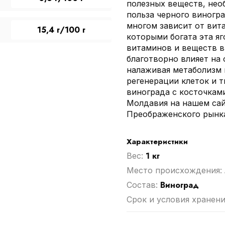
полезных веществ, нео
польза черного виногр
многом зависит от вит
15,4 г/100 г
которыми богата эта яг
витаминов и веществ в
благотворно влияет на 
налаживая метаболизм 
регенерации клеток и т
винограда с косточкам
Молдавия на нашем сай
Преображенского рынк
Характеристики
1 кг
Вес:
Место происхождения:
Виноград
Cостав:
Срок и условия хранени