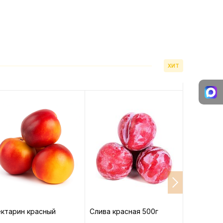
ХИТ
ктарин красный
Слива красная 500г
Абрикосы