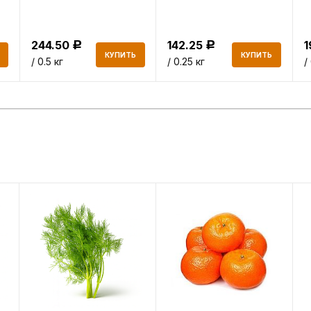
244.50
142.25
Р
Р
КУПИТЬ
КУПИТЬ
/ 0.5 кг
/ 0.25 кг
/