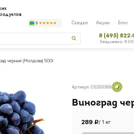
жих
родуктов
Скидки
Акции
Блог
8 (495) 822-
Ежедневно: 8:00
рад черный (Молдова) 500г
Артикул: C0200368
Виноград че
289
/ 1 кг
Р