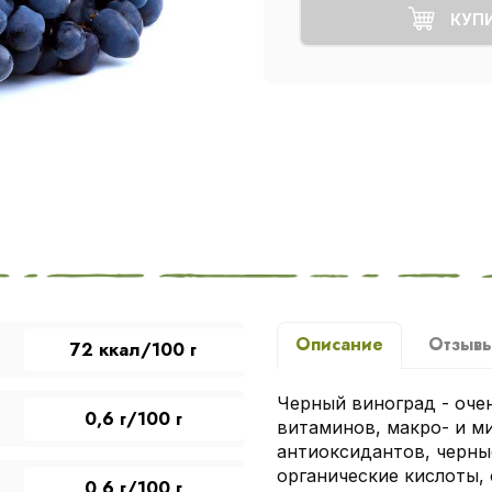
КУП
Описание
Отзыв
72 ккал/100 г
Черный виноград - оче
0,6 г/100 г
витаминов, макро- и м
антиоксидантов, черные
органические кислоты,
0,6 г/100 г