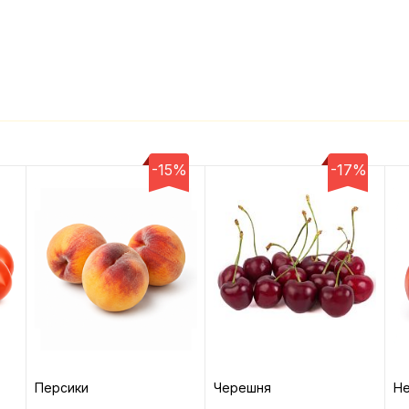
-15%
-17%
Персики
Черешня
Не