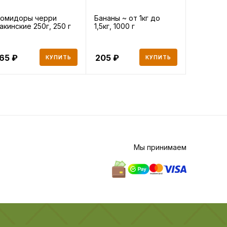
омидоры черри
Бананы ~ от 1кг до
Яблоки М
акинские 250г, 250 г
1,5кг, 1000 г
500 г
165
205
185
КУПИТЬ
КУПИТЬ
Мы принимаем