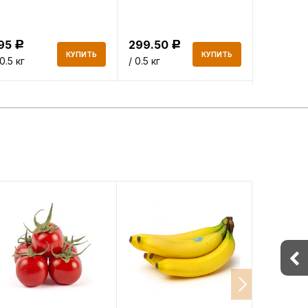
195
299.50
337.50
Р
Р
КУПИТЬ
КУПИТЬ
 0.5 кг
/ 0.5 кг
/ 0.5 кг