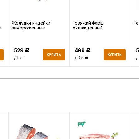
Желудки индейки
Говяжий фарш
Го
е
замороженные
охлажденный
529
499
Р
Р
КУПИТЬ
КУПИТЬ
/ 1 кг
/ 0.5 кг
/