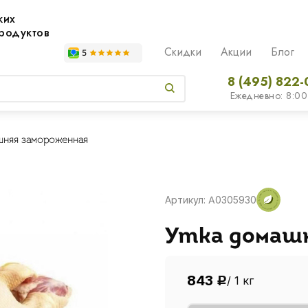
жих
родуктов
Скидки
Акции
Блог
8 (495) 822-
Ежедневно: 8:00
шняя замороженная
Артикул: A0305930
Утка домаш
843
/ 1 кг
Р