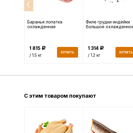
и
Баранья лопатка
Филе грудки индейки
охлажденная
большое охлажденно
1 815
1 314
Р
Р
КУПИТЬ
КУПИТЬ
КУПИТЬ
/ 1.5 кг
/ 1.2 кг
С этим товаром покупают