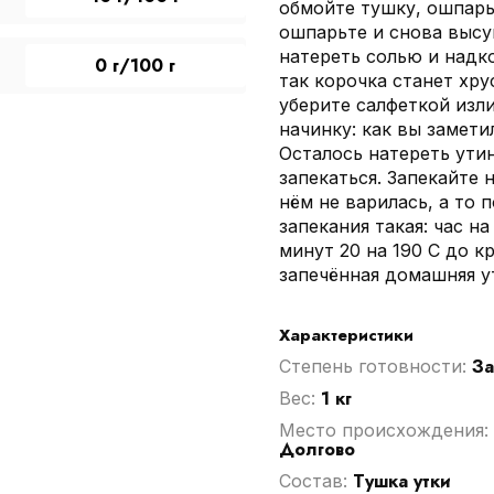
обмойте тушку, ошпарь
ошпарьте и снова выс
натереть солью и надко
0 г/100 г
так корочка станет хру
уберите салфеткой изли
начинку: как вы замети
Осталось натереть ути
запекаться. Запекайте 
нём не варилась, а то 
запекания такая: час на
минут 20 на 190 C до к
запечённая домашняя ут
Характеристики
З
Степень готовности:
1 кг
Вес:
Место происхождения:
Долгово
Тушка утки
Cостав: