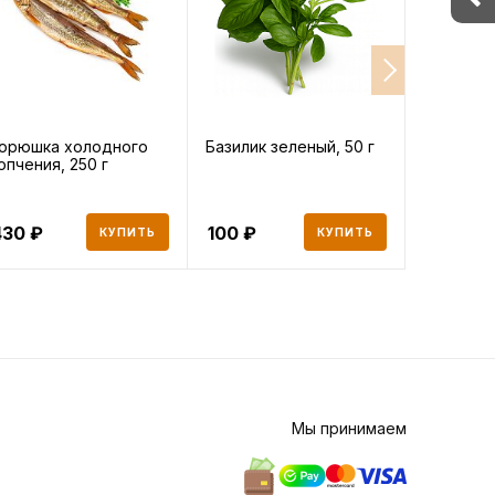
орюшка холодного
Базилик зеленый, 50 г
Куриное 
опчения, 250 г
без кожи
охлажден
430
100
719
КУПИТЬ
КУПИТЬ
Мы принимаем