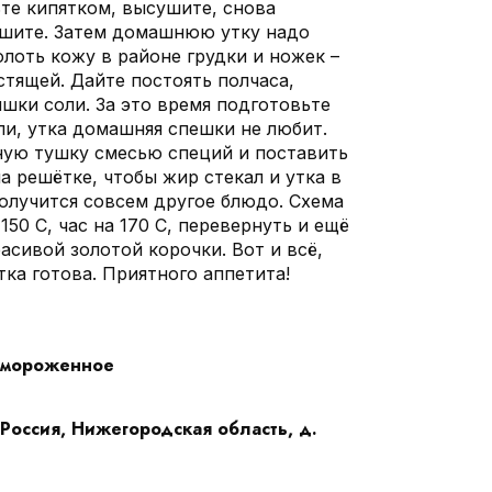
те кипятком, высушите, снова
ушите. Затем домашнюю утку надо
лоть кожу в районе грудки и ножек –
стящей. Дайте постоять полчаса,
шки соли. За это время подготовьте
ли, утка домашняя спешки не любит.
ную тушку смесью специй и поставить
на решётке, чтобы жир стекал и утка в
получится совсем другое блюдо. Схема
 150 C, час на 170 C, перевернуть и ещё
расивой золотой корочки. Вот и всё,
ка готова. Приятного аппетита!
амороженное
Россия, Нижегородская область, д.