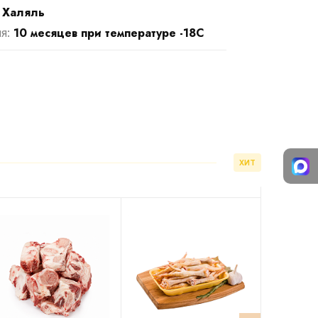
Халяль
:
10 месяцев при температуре -18С
ия:
ХИТ