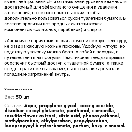
имеет нейтральный pH и оптимальный уровень влажности:
достаточный для эффективного очищения и удаления
загрязнений, но не настолько высокий, чтобы
дополнительно пользоваться сухой туалетной бумагой. В
составе пропитки нет вредных синтетических
компонентов (силиконов, парабенов) и спирта.
«Aura» имеет приятный лёгкий аромат и нежную текстуру,
не раздражающую кожные покровы. Удобную мягкую, но
надёжную упаковку можно брать с собой в поездки, в
путешествия и на прогулки. Пластиковая твёрдая крышка
обеспечит быстрый доступ к туалетной бумаге, а также
предотвратит её высыхание, выветривание аромата и
попадание загрязнений внутрь.
Характеристики
50 шт
Вес:
Aqua, propylene glycol, coco-glucoside,
Cостав:
disodium cocoyl glutamate, panthenol, camomilla,
recutita flower extract, citric acid, phenoxyethanol,
methylparaben, ethylparaben, propylparaben,
lodopropynyl butylcarbamate, parfum, hexyl cinnamal.