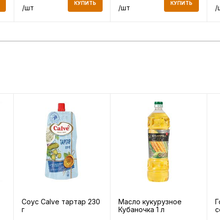
КУПИТЬ
КУПИТЬ
/шт
/шт
/
Соус Calve тартар 230
Масло кукурузное
Г
г
Кубаночка 1 л
с