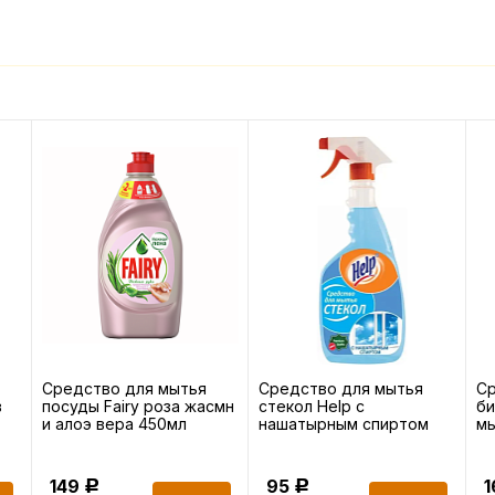
Средство для мытья
Средство для мытья
С
в
посуды Fairy роза жасмн
стекол Help с
би
и алоэ вера 450мл
нашатырным спиртом
мы
0,5л
бы
149
95
Р
Р