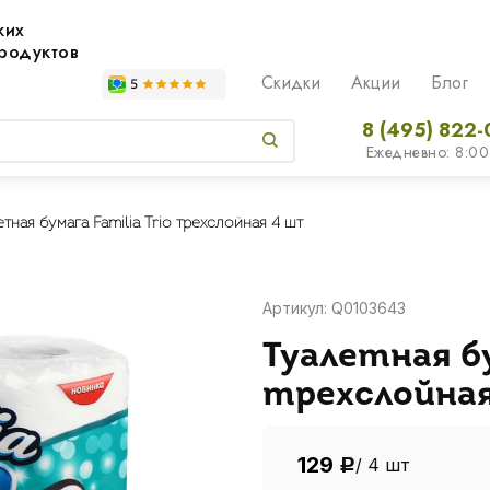
жих
родуктов
Скидки
Акции
Блог
8 (495) 822-
Ежедневно: 8:00
тная бумага Familia Trio трехслойная 4 шт
Артикул: Q0103643
Туалетная бу
трехслойна
129
/ 4 шт
Р