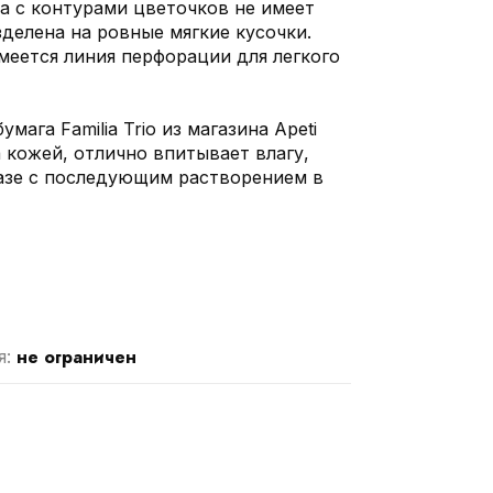
а с контурами цветочков не имеет
зделена на ровные мягкие кусочки.
меется линия перфорации для легкого
мага Familia Trio из магазина Аpeti
 кожей, отлично впитывает влагу,
тазе с последующим растворением в
не ограничен
я: