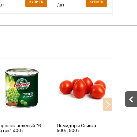
КУПИТЬ
КУПИТЬ
шт
/шт
/шт
орошек зеленый "6
Помидоры Сливка
Овощи в
оток" 400 г
500г, 500 г
замороже