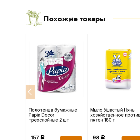
Похожие товары
д/белья
Полотенца бумажные
Мыло Ушастый Нянь
и белый
Papia Decor
хозяйственное проти
трехслойные 2 шт
пятен 180 г
157
98
Р
Р