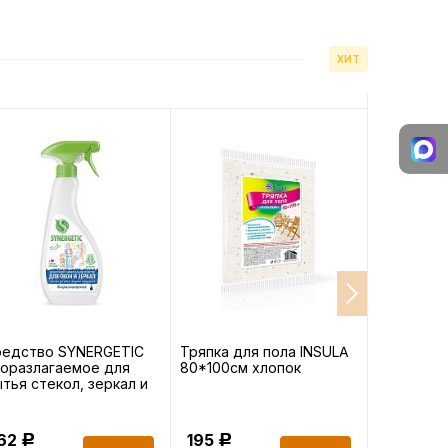
ХИТ
редство SYNERGETIC
Тряпка для пола INSULA
Пакеты-с
оразлагаемое для
80*100см хлопок
хранения 
тья стекол, зеркал и
BIG City 3
товой техники 0,5л
162
195
378
Р
Р
Р