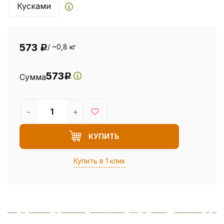
Кусками
573
/ ~0,8 кг
Р
573
Сумма
Р
-
+
КУПИТЬ
Купить в 1 клик