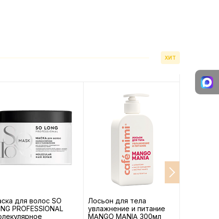
ХИТ
ска для волос SO
Лосьон для тела
Кондицио
ONG PROFESSIONAL
увлажнение и питание
LONG ST
олекулярное
MANGO MANIA 300мл
Укреплени