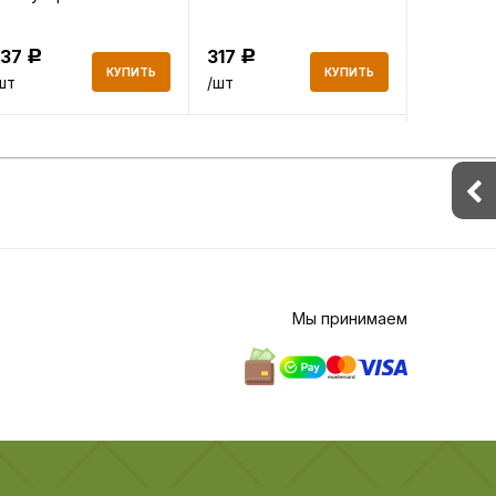
сстановление 500мл
300мл
437
317
358
Р
Р
Р
КУПИТЬ
КУПИТЬ
шт
/шт
/шт
Мы принимаем