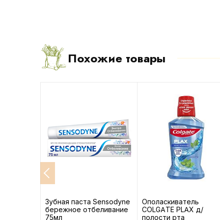
Похожие товары
ные Aura
Зубная паста Sensodyne
Ополаскиватель
бережное отбеливание
COLGATE PLAX д/
5 шт
75мл
полости рта