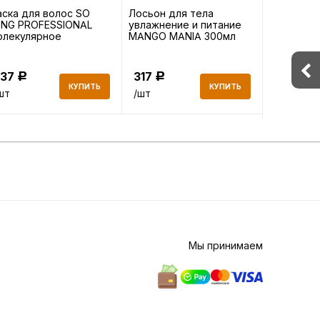
ска для волос SO
Лосьон для тела
Кондицио
ONG PROFESSIONAL
увлажнение и питание
LONG ST
олекулярное
MANGO MANIA 300мл
Укреплени
сстановление 500мл
300мл
437
317
358
Р
Р
Р
КУПИТЬ
КУПИТЬ
шт
/шт
/шт
Мы принимаем