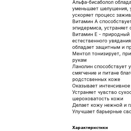
Альфа-бисаболол облад
уменьшает шелушения, 
ускоряет процесс зажи
Витамин А способствуе
эпидермиса, устраняет 
Витамин Е - природный 
естественного увядания
обладает защитным и п
Ментол тонизирует, пр
рукам
Ланолин способствует 
смягчение и питане бла
родстсвенных коже
Оказывает интенсивное
Устраняет чувство сухос
шероховатость кожи
Делает кожу нежной и г
Улучшает барьерные св
Характеристики