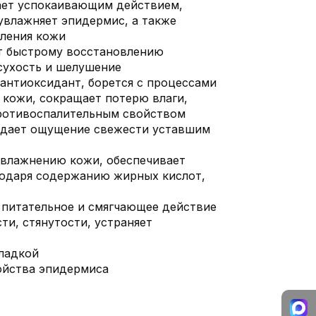
ает успокаивающим действием,
увлажняет эпидермис, а также
вления кожи
т быстрому восстановлению
сухость и шелушение
антиоксидант, борется с процессами
 кожи, сокращает потерю влаги,
ротивоспалительным свойством
идает ощущение свежести уставшим
увлажнению кожи, обеспечивает
годаря содержанию жирных кислот,
 питательное и смягчающее действие
ти, стянутости, устраняет
ладкой
ойства эпидермиса