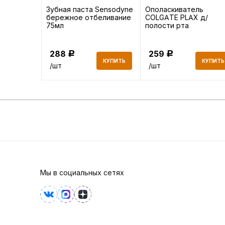
ные Aura
Зубная паста Sensodyne
Ополаскиватель
бережное отбеливание
COLGATE PLAX д/
5 шт
75мл
полости рта
Освежающая мята
250мл
288
259
Р
Р
КУПИТЬ
КУПИТЬ
КУПИТЬ
/шт
/шт
Мы в социальных сетях