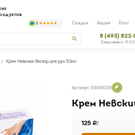
жих
родуктов
Скидки
Акции
Блог
8 (495) 822-
Ежедневно: 8:00
Крем Невский Велюр для рук 50мл
Артикул: 00006329
Крем Невски
125
/
Р