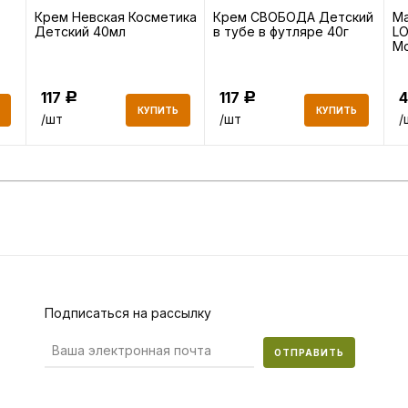
Крем Невская Косметика
Крем СВОБОДА Детский
Ма
Детский 40мл
в тубе в футляре 40г
L
М
во
117
117
Р
Р
КУПИТЬ
КУПИТЬ
/шт
/шт
/
Подписаться на рассылку
ОТПРАВИТЬ