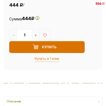
444
556
Р
/
Р
444
Сумма
Р
-
+
КУПИТЬ
Купить в 1 клик
Описание