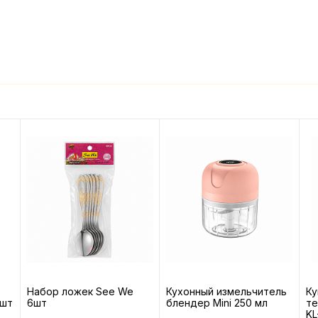
Набор ложек See We
Кухонный измельчитель
Ку
6шт
6шт
блендер Mini 250 мл
те
KL