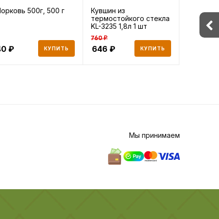
орковь 500г, 500 г
Кувшин из
Кувшин и
термостойкого стекла
термосто
KL-3235 1,8л 1 шт
KL-3233 1
760 ₽
813 ₽
40
646
650
КУПИТЬ
КУПИТЬ
Мы принимаем