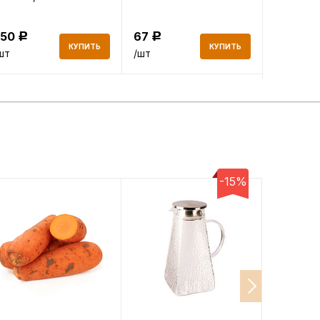
750
67
604
Р
Р
Р
КУПИТЬ
КУПИТЬ
шт
/шт
/шт
-15%