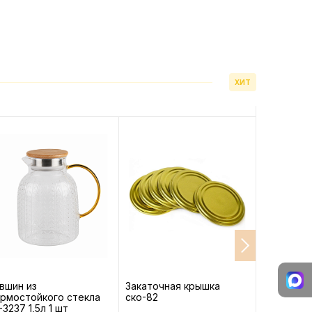
ХИТ
вшин из
Закаточная крышка
Машинка 
рмостойкого стекла
ско-82
автомат 
-3237 1,5л 1 шт