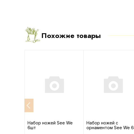
Похожие товары
ый с
Набор ножей See We
Набор ножей с
чкой 1 шт
6шт
орнаментом See We 