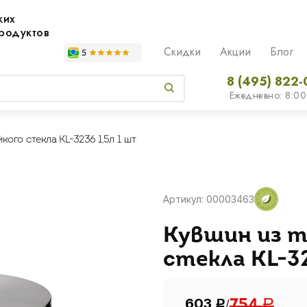
жих
родуктов
Скидки
Акции
Блог
8 (495) 822-
Ежедневно: 8:00
кого стекла KL-3236 1,5л 1 шт
Артикул: 00003463
Кувшин из 
стекла KL-32
603
/
754
Р
Р