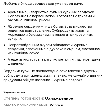
Любимые блюда сердцеедов уже перед вами:
Ароматные, наваристые супы из куриных сердечек.
Соблазняют с первой ложки. Готовятся с грибами и
фасолью, пшеном, рисом.
Жареные сердечки – пища богов. Есть множество
рецептов приготовления. Субпродукты жарят с
морковью и баклажанами, в кляре и панировочных
сухарях.
Непревзойденным вкусом обладают и куриные
сердечки, запеченные в духовке в сырном, сметанном
или грибном соусе.
А еще из них готовят рагу, котлетки, гуляш, плов, даже
шашлычки.
Сердечки куриные превосходно сочетаются с другими
субпродуктами: желудками, печенью. Не случайно для них
придумали общее название – куриные потроха.
Характеристики
Охлажденное
Степень готовности:
Россия
Место происхождения: