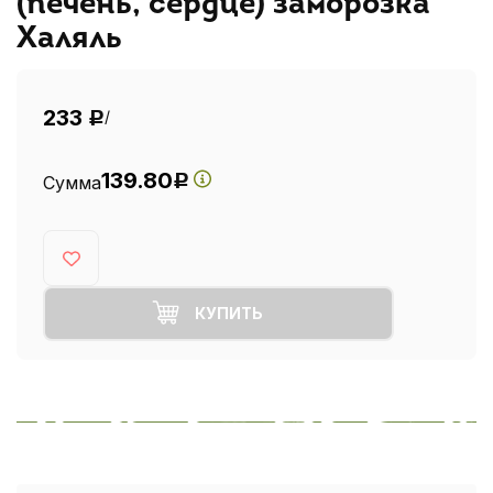
(печень, сердце) заморозка
Халяль
233
/
Р
139.80
Сумма
Р
КУПИТЬ