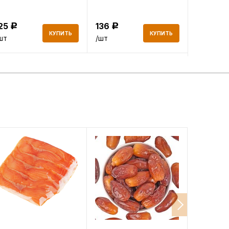
125
136
147
Р
Р
Р
КУПИТЬ
КУПИТЬ
шт
/шт
/шт