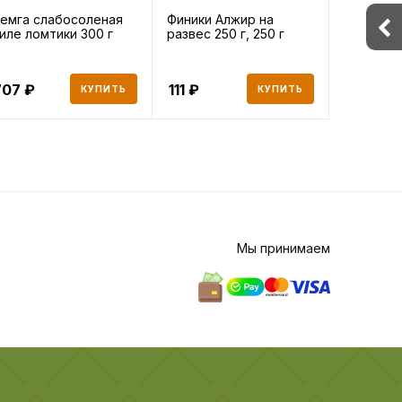
емга слабосоленая
Финики Алжир на
Хлеб изм
иле ломтики 300 г
развес 250 г, 250 г
707
111
147
КУПИТЬ
КУПИТЬ
Мы принимаем