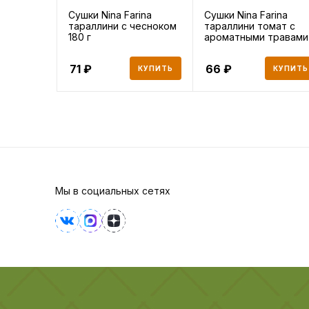
Сушки Nina Farina
Сушки Nina Farina
тараллини с чесноком
тараллини томат с
180 г
ароматными травами
180 г
71
66
КУПИТЬ
КУПИТЬ
Мы в социальных сетях