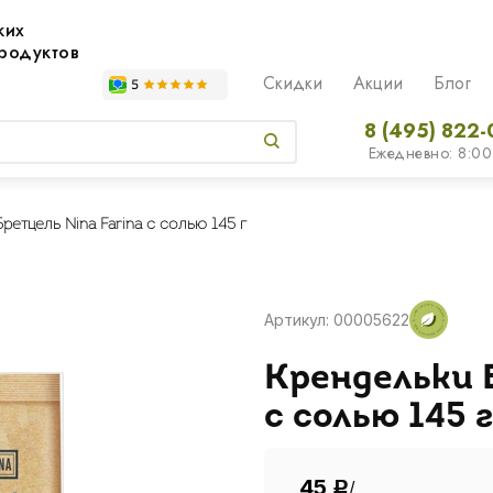
жих
родуктов
Скидки
Акции
Блог
8 (495) 822-
Ежедневно: 8:00
ретцель Nina Farina с солью 145 г
Артикул: 00005622
Крендельки 
с солью 145 г
45
/
Р