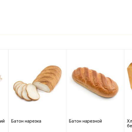
ий
Батон нарезка
Батон нарезной
Х
б