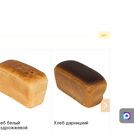
ХИТ
леб белый
Хлеб дарницкий
Хлеб изм
ездрожжевой