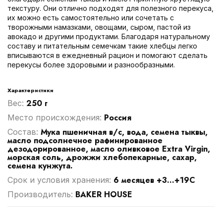
текстуру. Они отлично подходят для полезного перекуса,
их можно есть самостоятельно или сочетать с
творожными намазками, овощами, сыром, пастой из
авокадо и другими продуктами. Благодаря натуральному
составу и питательным семечкам такие хлебцы легко
вписываются в ежедневный рацион и помогают сделать
перекусы более здоровыми и разнообразными.
Характеристики
250 г
Вес:
Россия
Место происхождения:
Мука пшеничная в/с, вода, семена тыквы,
Cостав:
масло подсолнечное рафинированное
дезодорированное, масло оливковое Extra Virgin,
морская соль, дрожжи хлебопекарные, сахар,
семена кунжута.
6 месяцев +3...+19С
Срок и условия хранения:
BAKER HOUSE
Производитель: