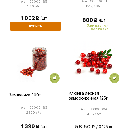
Арт.: C0300001
Арт.: C3000485
1142,86/кг
1150 р/кг
1 092
/шт
Р
800
/шт
Р
Ожидается
КУПИТЬ
поставка
Клюква лесная
Земляника 300г
замороженная 125г
Арт.: C3000483
Арт.: C0300004
2500 р/кг
468 р/кг
1 399
58.50
/шт
/ 0.125 кг
Р
Р