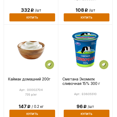
108
332
/шт
/шт
Р
Р
КУПИТЬ
КУПИТЬ
Сметана Экомилк
Каймак домашний 200г
сливочная 15% 300 г
Арт.: 00002704
Арт.: E0605510
735 р/кг
147
96
/ 0.2 кг
/шт
Р
Р
КУПИТЬ
КУПИТЬ