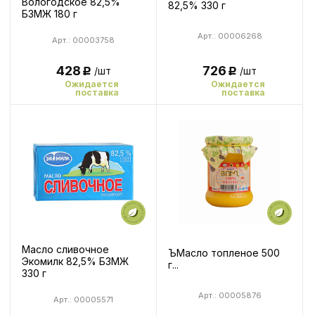
Вологодское 82,5%
82,5% 330 г
БЗМЖ 180 г
Арт.: 00006268
Арт.: 00003758
428
726
/шт
/шт
Р
Р
Ожидается
Ожидается
поставка
поставка
Масло сливочное
ЪМасло топленое 500
Экомилк 82,5% БЗМЖ
г...
330 г
Арт.: 00005876
Арт.: 00005571