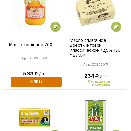
Масло сливочное
Масло топленое 700 г
Брест-Литовск
Классическое 72,5% 180
г БЗМЖ
Арт.: 00005874
Арт.: E0302017
533
/шт
Р
234
/шт
Р
Ожидается
КУПИТЬ
поставка