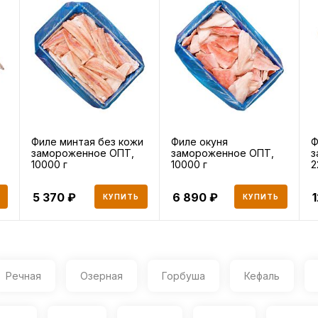
Филе минтая без кожи
Филе окуня
Ф
замороженное ОПТ,
замороженное ОПТ,
з
10000 г
10000 г
2
5 370
6 890
1
КУПИТЬ
КУПИТЬ
Речная
Озерная
Горбуша
Кефаль