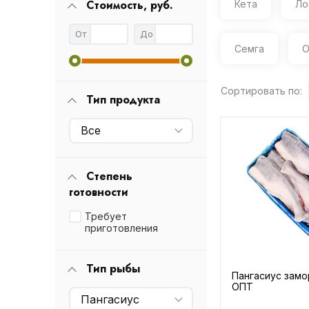
Стоимость, руб.
Кета
Ло
От
До
Семга
О
Сортировать по:
Тип продукта
Все
Степень
готовности
Требует
приготовления
Тип рыбы
Пангасиус зам
ОПТ
Пангасиус