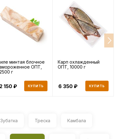
иле минтая блочное
Карп охлажденный
Мойва
амороженное ОПТ,
ОПТ, 10000 г
свежемо
2500 г
ОПТ, 200
2 150
6 350
12 160
КУПИТЬ
КУПИТЬ
Зубатка
Треска
Камбала