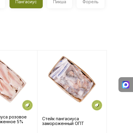
Пангасиус
Пикша
Форель
иуса розовое
Стейк пангасиуса
оженное 5%
замороженный ОПТ