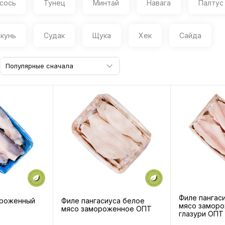
сось
Тунец
Минтай
Навага
Палтус
кунь
Судак
Щука
Хек
Сайда
Популярные сначала
Филе пангас
ороженный
Филе пангасиуса белое
мясо замор
мясо замороженное ОПТ
глазури ОПТ