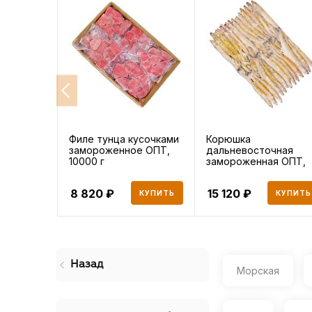
Филе тунца кусочками
Корюшка
замороженное ОПТ,
дальневосточная
10000 г
замороженная ОПТ,
20000 г
8 820
15 120
КУПИТЬ
КУПИТЬ
Назад
Морская