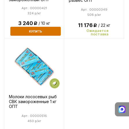
развес ОПТ
Арт.: 00000421
Арт.: 00000349
324 р/кг
508 р/кг
3 240
/ 10 кг
Р
11 176
/ 22 кг
Р
Ожидается
КУПИТЬ
поставка
Молоки лососевых рыб
СВК замороженные 1 кг
ОПТ
Арт.: 00000516
450 р/кг