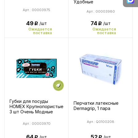
Удобные
Арт.: 00003975
Арт.: 00003980
49
74
/шт
/шт
Р
Р
Ожидается
Ожидается
поставка
поставка
Губки для посуды
Перчатки латексные
HOMEX Крупнопористые
Dermagrip, 1 пара
3 шт Очень Модные
Арт.: Q0100208
Арт.: 00003970
64
52
/шт
/шт
Р
Р