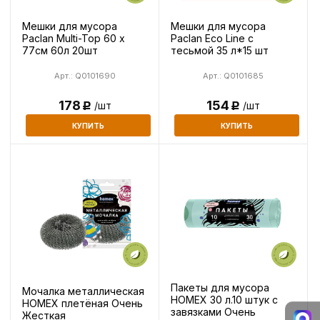
Мешки для мусора
Мешки для мусора
Paclan Multi-Top 60 х
Paclan Eco Line с
77см 60л 20шт
тесьмой 35 л*15 шт
Арт.: Q0101690
Арт.: Q0101685
178
154
/шт
/шт
Р
Р
КУПИТЬ
КУПИТЬ
Пакеты для мусора
Мочалка металлическая
HOMEX 30 л.10 штук с
HOMEX плетёная Очень
завязками Очень
Жесткая