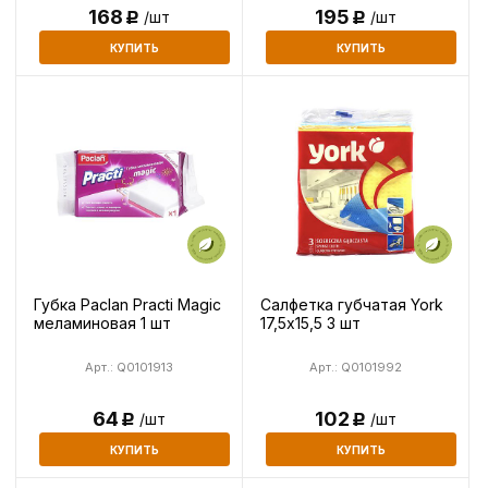
195
168
/шт
/шт
Р
Р
КУПИТЬ
КУПИТЬ
Губка Paclan Practi Magic
Салфетка губчатая York
меламиновая 1 шт
17,5х15,5 3 шт
Арт.: Q0101913
Арт.: Q0101992
64
102
/шт
/шт
Р
Р
КУПИТЬ
КУПИТЬ