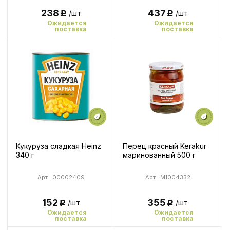
437
238
/шт
/шт
Р
Р
Ожидается
Ожидается
поставка
поставка
Кукуруза сладкая Heinz
Перец красный Kerakur
340 г
маринованный 500 г
Арт.: 00002409
Арт.: M1004332
152
355
/шт
/шт
Р
Р
Ожидается
Ожидается
поставка
поставка