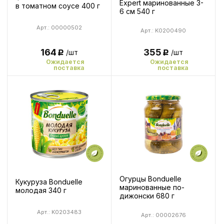
Expert маринованные 3-
в томатном соусе 400 г
6 см 540 г
Арт.: 00000502
Арт.: K0200490
355
164
/шт
/шт
Р
Р
Ожидается
Ожидается
поставка
поставка
Огурцы Bonduelle
Кукуруза Bonduelle
маринованные по-
молодая 340 г
дижонски 680 г
Арт.: K0203483
Арт.: 00002676