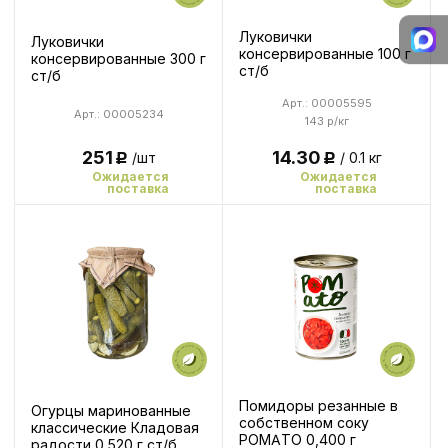
Луковички
Луковички
консервированные 100 г
консервированные 300 г
ст/б
ст/б
Арт.: 00005595
Арт.: 00005234
143 р/кг
251
14.30
/шт
/ 0.1 кг
Р
Р
Ожидается
Ожидается
поставка
поставка
Помидоры резанные в
Огурцы маринованные
собственном соку
классические Кладовая
POMATO 0,400 г
радости 0,520 г ст/б