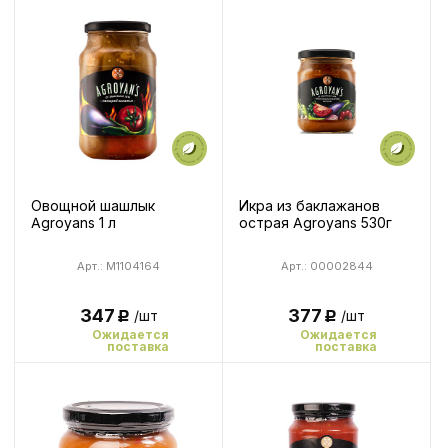
Овощной шашлык
Икра из баклажанов
Agroyans 1 л
острая Agroyans 530г
Арт.: M1104164
Арт.: 00002844
347
377
/шт
/шт
Р
Р
Ожидается
Ожидается
поставка
поставка