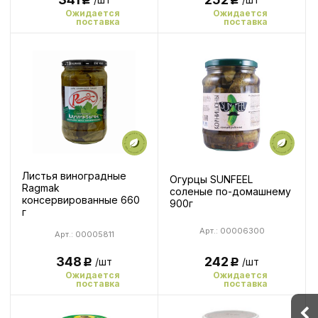
Р
Р
Ожидается
Ожидается
поставка
поставка
Листья виноградные
Огурцы SUNFEEL
Ragmak
соленые по-домашнему
консервированные 660
900г
г
Арт.: 00006300
Арт.: 00005811
242
348
/шт
/шт
Р
Р
Ожидается
Ожидается
поставка
поставка