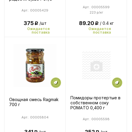
Арт.: 00005599
Арт.: 00005429
223 р/кг
375
89.20
/шт
/ 0.4 кг
Р
Р
Ожидается
Ожидается
поставка
поставка
Помидоры протертые в
Овощная смесь Ragmak
собственном соку
700 г
POMATO 0,400 г
Арт.: 00005804
Арт.: 00005598
252
341
/шт
/шт