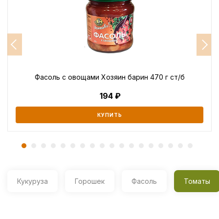
Фасоль с овощами Хозяин барин 470 г ст/б
194
КУПИТЬ
Кукуруза
Горошек
Фасоль
Томаты