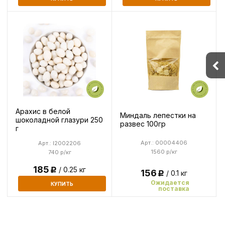
Арахис в белой
Миндаль лепестки на
шоколадной глазури 250
развес 100гр
г
Арт.: 00004406
Арт.: I2002206
1560 р/кг
740 р/кг
185
/ 0.25 кг
Р
156
/ 0.1 кг
Р
Ожидается
КУПИТЬ
поставка