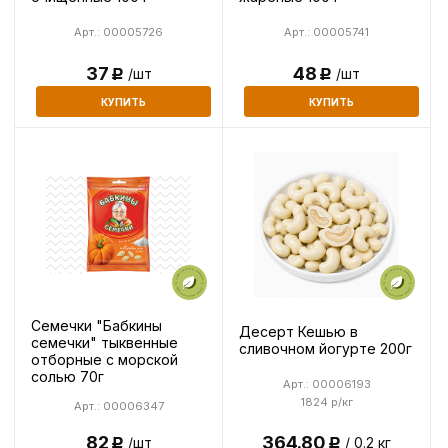
Арт.: 00005726
Арт.: 00005741
37
48
/шт
/шт
Р
Р
КУПИТЬ
КУПИТЬ
Семечки "Бабкины
Десерт Кешью в
семечки" тыквенные
сливочном йогурте 200г
отборные с морской
солью 70г
Арт.: 00006193
1824 р/кг
Арт.: 00006347
82
364.80
/шт
/ 0.2 кг
Р
Р