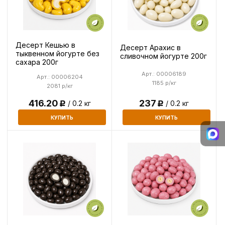
Десерт Кешью в
Десерт Арахис в
тыквенном йогурте без
сливочном йогурте 200г
сахара 200г
Арт.: 00006189
Арт.: 00006204
1185 р/кг
2081 р/кг
416.20
237
/ 0.2 кг
/ 0.2 кг
Р
Р
КУПИТЬ
КУПИТЬ