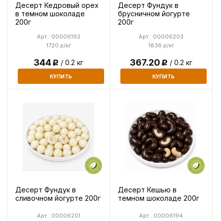
Десерт Кедровый орех
Десерт Фундук в
в темном шоколаде
брусничном йогурте
200г
200г
Арт.: 00006192
Арт.: 00006203
1720 р/кг
1836 р/кг
344
367.20
/ 0.2 кг
/ 0.2 кг
Р
Р
КУПИТЬ
КУПИТЬ
Десерт Фундук в
Десерт Кешью в
сливочном йогурте 200г
темном шоколаде 200г
Арт.: 00006201
Арт.: 00006194