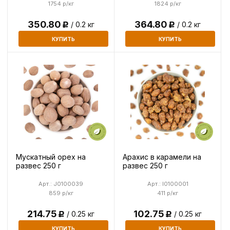
1754 р/кг
1824 р/кг
350.80
364.80
/ 0.2 кг
/ 0.2 кг
Р
Р
КУПИТЬ
КУПИТЬ
Мускатный орех на
Арахис в карамели на
развес 250 г
развес 250 г
Арт.: J0100039
Арт.: I0100001
859 р/кг
411 р/кг
214.75
102.75
/ 0.25 кг
/ 0.25 кг
Р
Р
КУПИТЬ
КУПИТЬ