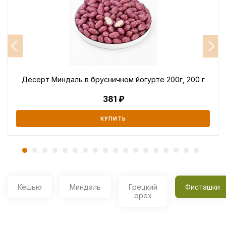
Десерт Миндаль в брусничном йогурте 200г, 200 г
381
КУПИТЬ
Кешью
Миндаль
Грецкий
Фисташки
орех