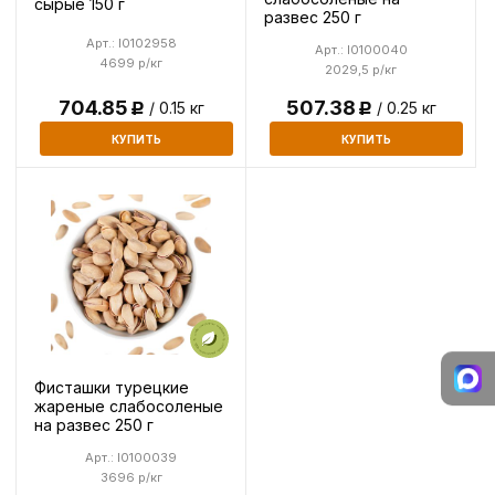
сырые 150 г
развес 250 г
Арт.: I0102958
Арт.: I0100040
4699 р/кг
2029,5 р/кг
507.38
704.85
/ 0.25 кг
/ 0.15 кг
Р
Р
КУПИТЬ
КУПИТЬ
Фисташки турецкие
жареные слабосоленые
на развес 250 г
Арт.: I0100039
3696 р/кг