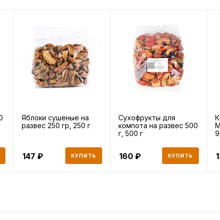
0
Яблоки сушеные на
Сухофрукты для
К
развес 250 гр, 250 г
компота на развес 500
М
г, 500 г
9
147
160
КУПИТЬ
КУПИТЬ