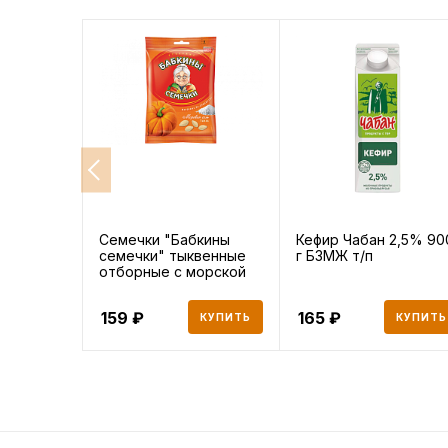
Семечки "Бабкины
Кефир Чабан 2,5% 90
семечки" тыквенные
г БЗМЖ т/п
отборные с морской
солью
159
165
КУПИТЬ
КУПИТЬ