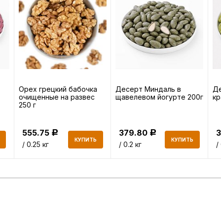
Орех грецкий бабочка
Десерт Миндаль в
Де
очищенные на развес
щавелевом йогурте 200г
кр
250 г
555.75
379.80
Р
Р
КУПИТЬ
КУПИТЬ
/ 0.25 кг
/ 0.2 кг
/