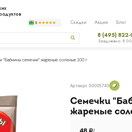
жих
родуктов
Скидки
Акции
Блог
8 (495) 822-
Ежедневно: 8:00
и "Бабкины семечки" жареные соленые 100 г
Артикул: 00005740
Семечки "Ба
жареные сол
48
/
Р