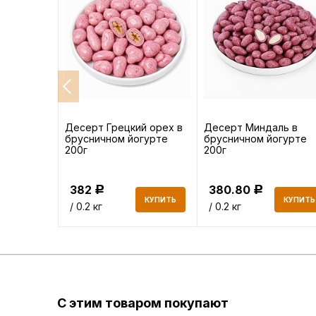
без
Десерт Грецкий орех в
Десерт Миндаль в
брусничном йогурте
брусничном йогурте
200г
200г
382
380.80
Р
Р
КУПИТЬ
КУПИТЬ
КУПИТЬ
/ 0.2 кг
/ 0.2 кг
С этим товаром покупают