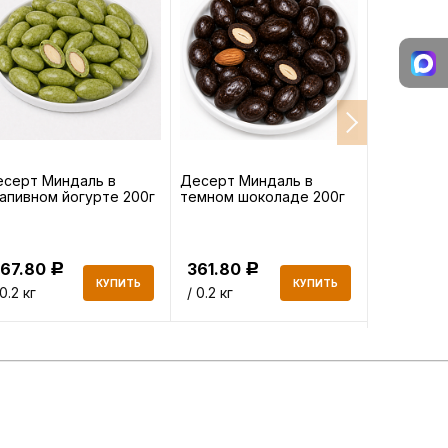
серт Миндаль в
Десерт Миндаль в
Фисташки
апивном йогурте 200г
темном шоколаде 200г
сырые 150
367.80
361.80
704.85
Р
Р
КУПИТЬ
КУПИТЬ
 0.2 кг
/ 0.2 кг
/ 0.15 кг