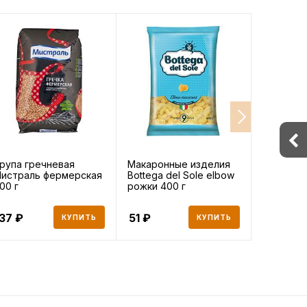
рупа гречневая
Макаронные изделия
Соль Экс
истраль фермерская
Bottega del Sole elbow
йодирова
00 г
рожки 400 г
500 г
137
51
72
КУПИТЬ
КУПИТЬ