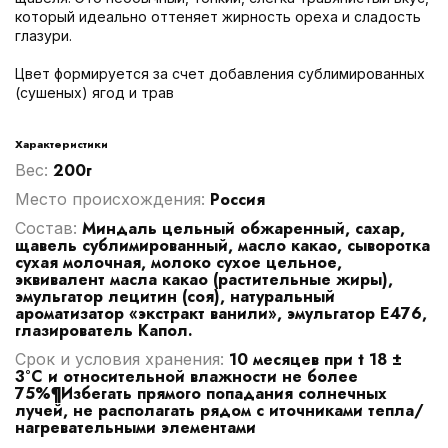
который идеально оттеняет жирность ореха и сладость
глазури.
Цвет формируется за счет добавления сублимированных
(сушеных) ягод и трав
Характеристики
200г
Вес:
Россия
Место происхождения:
Миндаль цельный обжаренный, сахар,
Cостав:
щавель сублимированный, масло какао, сыворотка
сухая молочная, молоко сухое цельное,
эквивалент масла какао (растительные жиры),
эмульгатор лецитин (соя), натуральный
ароматизатор «экстракт ванили», эмульгатор Е476,
глазирователь Капол.
10 месяцев при t 18 ±
Срок и условия хранения:
3°C и относительной влажности не более
75%¶Избегать прямого попадания солнечных
лучей, не располагать рядом с иточниками тепла/
нагревательными элементами