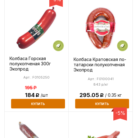
Колбаса Горская
Колбаса Кратовская по-
полукопченая 300г
татарски полукопченая
Экопрод
Экопрод
Арт.: F0105250
Арт.: F0100041
843 р/кг
195
Р
184
295.05
/шт
/ 0.35 кг
Р
Р
КУПИТЬ
КУПИТЬ
-5%