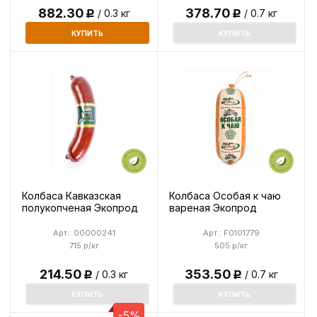
882.30
378.70
/ 0.3 кг
/ 0.7 кг
Р
Р
КУПИТЬ
КУПИТЬ
Колбаса Кавказская
Колбаса Особая к чаю
полукопченая Экопрод
вареная Экопрод
Арт.: 00000241
Арт.: F0101779
715 р/кг
505 р/кг
214.50
353.50
/ 0.3 кг
/ 0.7 кг
Р
Р
КУПИТЬ
КУПИТЬ
-5%