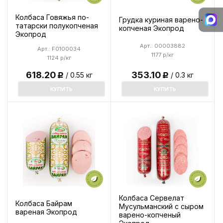
Колбаса Говяжья по-
Грудка куриная варено-
татарски полукопченая
копченая Экопрод
Экопрод
Арт.: 00003882
Арт.: F0100034
1177 р/кг
1124 р/кг
618.20
353.10
/ 0.55 кг
/ 0.3 кг
Р
Р
КУПИТЬ
КУПИТЬ
Колбаса Сервелат
Колбаса Байрам
Мусульманский с сыром
вареная Экопрод
варено-копченый