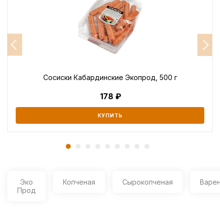
Сосиски Кабардинские Экопрод, 500 г
178
КУПИТЬ
Эко
Копченая
Сырокопченая
Варе
Прод