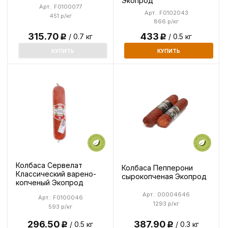
Экопрод
Арт.: F0100077
Арт.: F0102043
451 р/кг
866 р/кг
433
315.70
/ 0.5 кг
/ 0.7 кг
Р
Р
КУПИТЬ
КУПИТЬ
Колбаса Сервелат
Колбаса Пепперони
Классический варено-
сырокопченая Экопрод
копченый Экопрод
Арт.: 00004646
Арт.: F0100046
1293 р/кг
593 р/кг
296.50
387.90
/ 0.5 кг
/ 0.3 кг
Р
Р