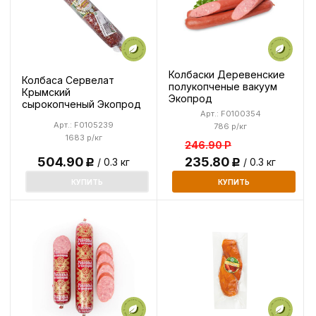
Колбаски Деревенские
Колбаса Сервелат
полукопченые вакуум
Крымский
Экопрод
сырокопченый Экопрод
Арт.: F0100354
Арт.: F0105239
786 р/кг
1683 р/кг
246.90
Р
504.90
235.80
/ 0.3 кг
/ 0.3 кг
Р
Р
КУПИТЬ
КУПИТЬ