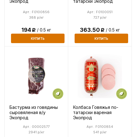
Экопрод
татарски Экопрод
Арт.: F0100856
Арт.: F0100051
388 р/кг
727 р/кг
194
363.50
/ 0.5 кг
/ 0.5 кг
Р
Р
КУПИТЬ
КУПИТЬ
Бастурма из говядины
Колбаса Говяжья по-
сыровяленая в/у
татарски вареная
Экопрод
Экопрод
Арт.: 00002577
Арт.: F0100854
2941 р/кг
541 р/кг