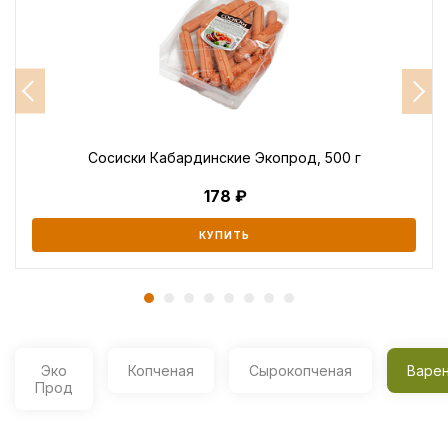
Сосиски Кабардинские Экопрод, 500 г
178
КУПИТЬ
Эко
Копченая
Сырокопченая
Варе
Прод