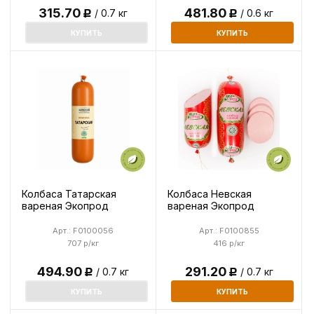
315.70
481.80
/ 0.7 кг
/ 0.6 кг
Р
Р
КУПИТЬ
КУПИТЬ
Колбаса Татарская
Колбаса Невская
вареная Экопрод
вареная Экопрод
Арт.: F0100056
Арт.: F0100855
707 р/кг
416 р/кг
494.90
291.20
/ 0.7 кг
/ 0.7 кг
Р
Р
КУПИТЬ
КУПИТЬ