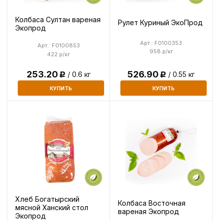
Колбаса Султан вареная
Рулет Куриный ЭкоПрод
Экопрод
Арт.: F0100353
Арт.: F0100853
958 р/кг
422 р/кг
526.90
253.20
/ 0.55 кг
/ 0.6 кг
Р
Р
КУПИТЬ
КУПИТЬ
Хлеб Богатырский
Колбаса Восточная
мясной Ханский стол
вареная Экопрод
Экопрод