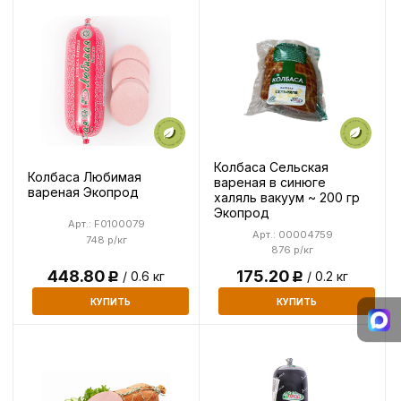
Колбаса Сельская
Колбаса Любимая
вареная в синюге
вареная Экопрод
халяль вакуум ~ 200 гр
Экопрод
Арт.: F0100079
Арт.: 00004759
748 р/кг
876 р/кг
175.20
448.80
/ 0.2 кг
/ 0.6 кг
Р
Р
КУПИТЬ
КУПИТЬ