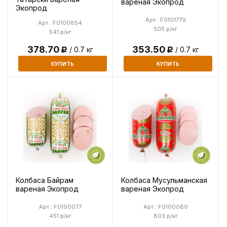
вареная Экопрод
Экопрод
Арт.: F0101779
Арт.: F0100854
505 р/кг
541 р/кг
378.70
353.50
/ 0.7 кг
/ 0.7 кг
Р
Р
КУПИТЬ
КУПИТЬ
Колбаса Байрам
Колбаса Мусульманская
вареная Экопрод
вареная Экопрод
Арт.: F0100077
Арт.: F0100080
451 р/кг
803 р/кг