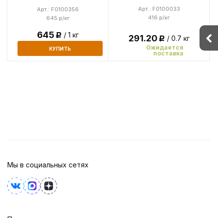
Арт.: F0100033
Арт.: F0100356
416 р/кг
645 р/кг
645
/ 1 кг
Р
291.20
/ 0.7 кг
Р
Ожидается
КУПИТЬ
поставка
Мы в социальных сетях