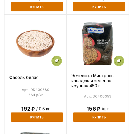
КУПИТЬ
КУПИТЬ
Чечевица Мистраль
Фасоль белая
канадская зеленая
крупная 450 г
Арт.: DD400580
384 р/кг
Арт.: D0400053
192
156
/ 0.5 кг
/шт
Р
Р
КУПИТЬ
КУПИТЬ