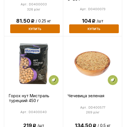
Арт.: D0400003
Арт.: D0400073
326 р/кг
104
81.50
/шт
/ 0.25 кг
Р
Р
КУПИТЬ
КУПИТЬ
Горох нут Мистраль
Чечевица зеленая
турецкий 450 г
Арт.: DD400577
Арт.: D0400040
269 р/кг
134.50
219
/ 0.5 кг
/шт
Р
Р