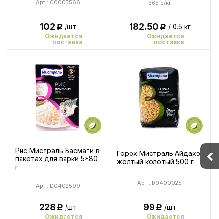
Арт.: 00005566
365 р/кг
182.50
102
/ 0.5 кг
/шт
Р
Р
Ожидается
Ожидается
поставка
поставка
Рис Мистраль Басмати в
Горох Мистраль Айдахо
пакетах для варки 5*80
желтый колотый 500 г
г
Арт.: D0400025
Арт.: D0402599
228
99
/шт
/шт
Р
Р
Ожидается
Ожидается