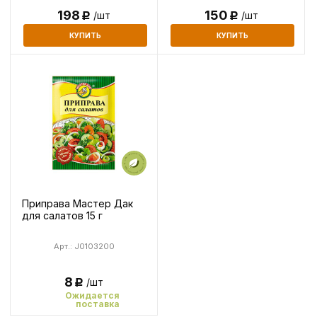
198
150
/шт
/шт
Р
Р
КУПИТЬ
КУПИТЬ
Приправа Мастер Дак
для салатов 15 г
Арт.: J0103200
8
/шт
Р
Ожидается
поставка