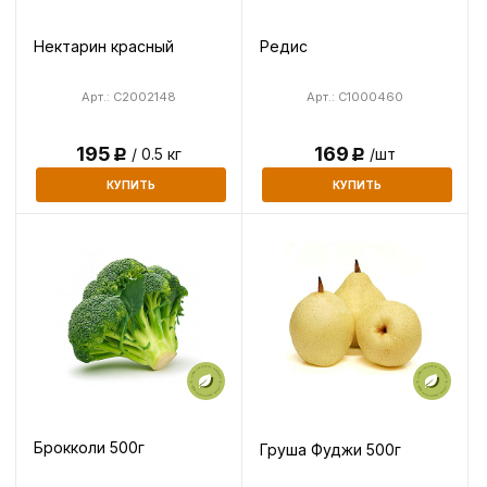
Нектарин красный
Редис
Арт.: C2002148
Арт.: C1000460
195
169
/ 0.5 кг
/шт
Р
Р
КУПИТЬ
КУПИТЬ
Брокколи 500г
Груша Фуджи 500г