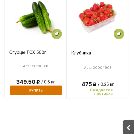
Огурцы ТСХ 500г
Клубника
Арт.: C0100031
Арт.: 00004905
349.50
/ 0.5 кг
Р
475
/ 0.25 кг
Р
Ожидается
КУПИТЬ
поставка