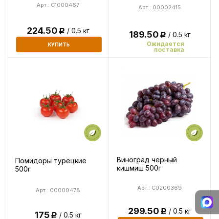
Арт.: C1000467
Арт.: 00002415
224.50
/ 0.5 кг
Р
189.50
/ 0.5 кг
Р
Ожидается
КУПИТЬ
поставка
Виноград черный
Помидоры турецкие
кишмиш 500г
500г
Арт.: C0200369
Арт.: 00000478
299.50
/ 0.5 кг
Р
175
/ 0.5 кг
Р