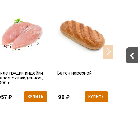
иле грудки индейки
Батон нарезной
Сельдер
алое охлажденное,
вкусов" 
000 г
сушеная 
957
99
15
КУПИТЬ
КУПИТЬ