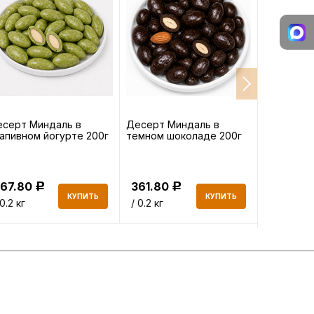
серт Миндаль в
Десерт Миндаль в
Фисташки
апивном йогурте 200г
темном шоколаде 200г
сырые 150
367.80
361.80
704.85
Р
Р
КУПИТЬ
КУПИТЬ
 0.2 кг
/ 0.2 кг
/ 0.15 кг