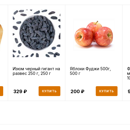
Изюм черный гигант на
Яблоки Фуджи 500г,
Ф
развес 250 г, 250 г
500 г
м
1
329
200
КУПИТЬ
КУПИТЬ