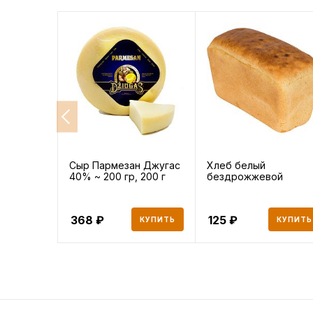
Сыр Пармезан Джугас
Хлеб белый
40% ~ 200 гр, 200 г
бездрожжевой
368
125
КУПИТЬ
КУПИТЬ