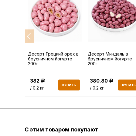
без
Десерт Грецкий орех в
Десерт Миндаль в
брусничном йогурте
брусничном йогурте
200г
200г
382
380.80
Р
Р
КУПИТЬ
КУПИТЬ
КУПИТЬ
/ 0.2 кг
/ 0.2 кг
С этим товаром покупают