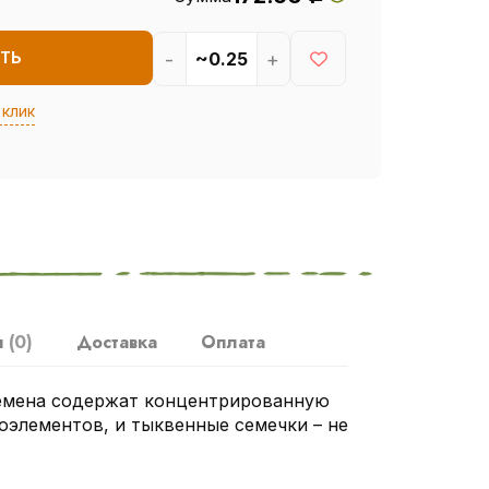
-
+
ТЬ
 клик
ы
(0)
Доставка
Оплата
емена содержат концентрированную
оэлементов, и тыквенные семечки – не