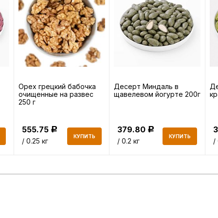
Орех грецкий бабочка
Десерт Миндаль в
Де
очищенные на развес
щавелевом йогурте 200г
кр
250 г
555.75
379.80
Р
Р
КУПИТЬ
КУПИТЬ
/ 0.25 кг
/ 0.2 кг
/