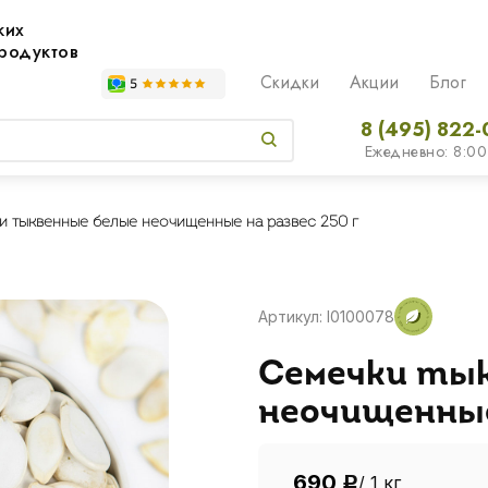
жих
родуктов
Скидки
Акции
Блог
8 (495) 822-
Ежедневно: 8:00
и тыквенные белые неочищенные на развес 250 г
Артикул: I0100078
Семечки ты
неочищенные
690
/ 1 кг
Р