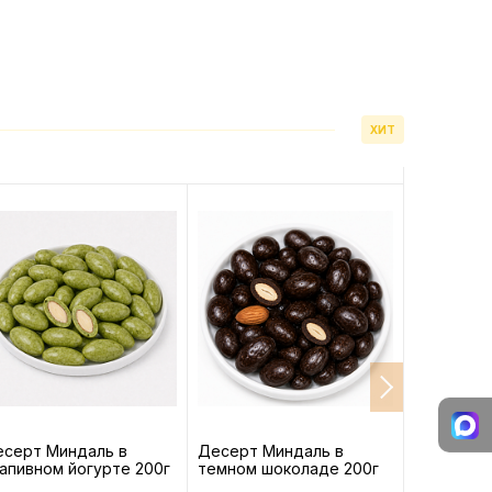
ХИТ
серт Миндаль в
Десерт Миндаль в
Фисташки
апивном йогурте 200г
темном шоколаде 200г
сырые 150