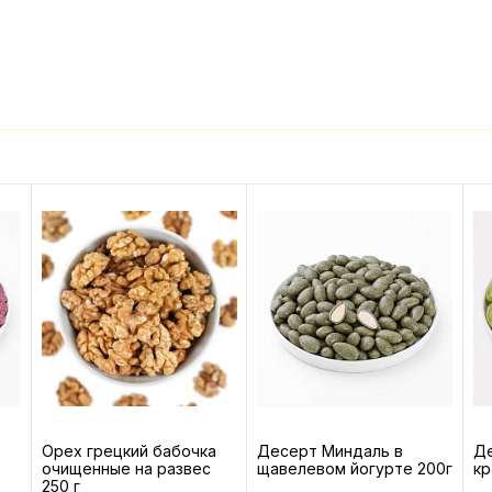
Орех грецкий бабочка
Десерт Миндаль в
Де
очищенные на развес
щавелевом йогурте 200г
кр
250 г