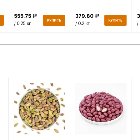
555.75
379.80
Р
Р
КУПИТЬ
КУПИТЬ
/ 0.25 кг
/ 0.2 кг
/