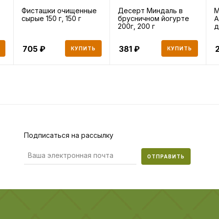
Фисташки очищенные
Десерт Миндаль в
М
сырые 150 г, 150 г
брусничном йогурте
A
200г, 200 г
д
о
705
381
КУПИТЬ
КУПИТЬ
Подписаться на рассылку
ОТПРАВИТЬ