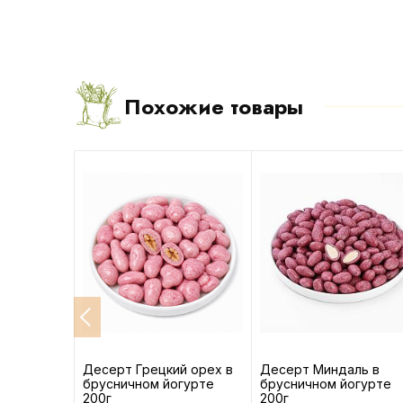
Похожие товары
без
Десерт Грецкий орех в
Десерт Миндаль в
брусничном йогурте
брусничном йогурте
200г
200г