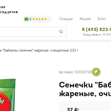
жих
родуктов
Скидки
Акции
Блог
8 (495) 822-
Ежедневно: 8:00
 "Бабкины семечки" жареные, очищенные 100 г
Артикул: 00005726
Семечки "Ба
жареные, оч
37
/
Р