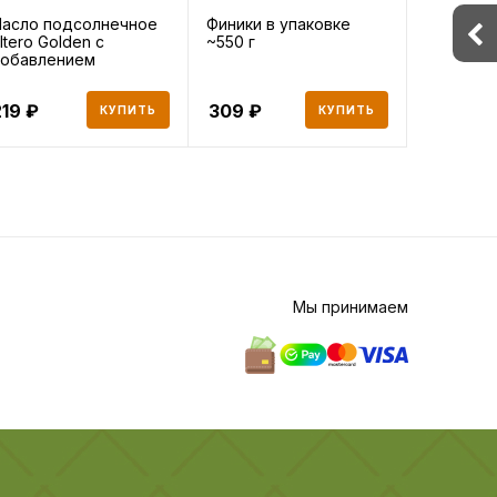
асло подсолнечное
Финики в упаковке
Лапша б
ltero Golden с
~550 г
пригото
обавлением
Роллтон
ливкового 81
лагманна
219
309
75
КУПИТЬ
КУПИТЬ
Мы принимаем