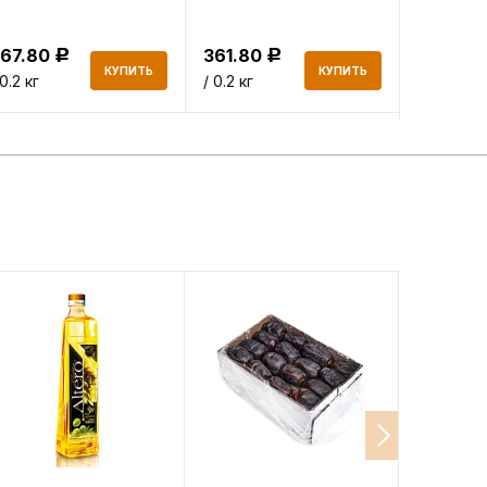
367.80
361.80
704.85
Р
Р
КУПИТЬ
КУПИТЬ
 0.2 кг
/ 0.2 кг
/ 0.15 кг