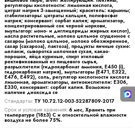
вишневое пюре, агент желирующий: пектины;
регуляторы кислотности: лимонная кислота,
цитрат натрия 3-замещенный; краситель: кармины;
стабилизаторы: цитраты кальция, полифосфат
натрия; консервант: сорбат калия; ароматизатор,
концентрированный сок черной моркови,
эмульгатор: моно- и диглицериды жирных кислот),
масла растительные, молоко цельное сгущенное с
сахаром (молоко цельное, молоко обезжиренное,
сахар (сахароза), лактоза), продукты яичные сухие:
меланж, сыворотка молочная сухая, какао-
порошок, яйца куриные, спирт этиловый
ректификованный из пищевого сырья,
разрыхлители (гидрокарбонат аммония, Е450 (i),
гидрокарбонат натрия), эмульгаторы (Е471, Е322,
Е476, Е492), соль, регулятор кислотности кислота
лимонная, ароматизаторы, антиокислители: Е306,
Е330, консервант: сорбат калия. Возможно
наличие диоксида се
ТУ 10.72.12-003-52287809-2017
Стандарты:
6 мес, Хранить при
Срок и условия хранения:
температуре (18±3) С и относительной влажности
воздуха не более 75%.