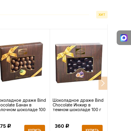
ХИТ
коладное драже Bind
Шоколадное драже Bind
Шоколадн
ocolate Банан в
Chocolate Инжир в
Chocolate
лочном шоколаде 100
темном шоколаде 100 г
молочном
г
375
360
360
Р
Р
Р
КУПИТЬ
КУПИТЬ