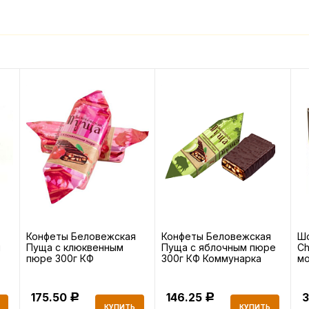
Конфеты Беловежская
Конфеты Беловежская
Шо
й
Пуща с клюквенным
Пуща с яблочным пюре
Ch
пюре 300г КФ
300г КФ Коммунарка
мо
Коммунарка
г
175.50
146.25
Р
Р
КУПИТЬ
КУПИТЬ