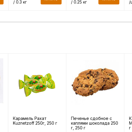
/ 0.3 кг
/ 0.25 кг
/
Карамель Рахат
Печенье сдобное с
К
Kuznetzoff 250г, 250 г
каплями шоколада 250
М
г, 250 г
г