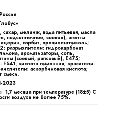
Россия
лобус»
 сахар, меланж, вода питьевая, масла
е, подсолнечное, соевое), агенты
ицерин, сорбит, пропиленгликоль;
82; разрыхлители: гидрокарбонат
лимона, ароматизаторы, соль,
итины (соевый, рапсовый), Е475;
: Е541, кислота лимонная; красители:
окислители: аскорбиновая кислота;
 смеси.
1-2023
1,7 месяца при температуре (18±5) С
я:
ости воздуха не более 75%.