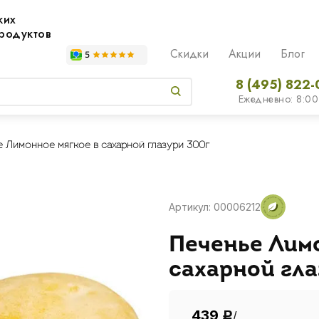
жих
родуктов
Скидки
Акции
Блог
8 (495) 822-
Ежедневно: 8:00
 Лимонное мягкое в сахарной глазури 300г
Артикул: 00006212
Печенье Лим
сахарной гла
439
/
Р