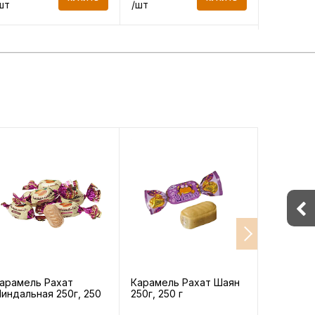
шт
/шт
/шт
арамель Рахат
Карамель Рахат Шаян
Чай Tess
индальная 250г, 250
250г, 250 г
гибискус
и розовы