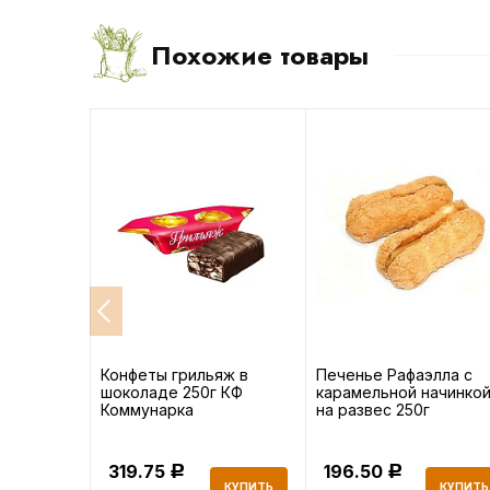
Похожие товары
ad
Конфеты грильяж в
Печенье Рафаэлла с
евичной
шоколаде 250г КФ
карамельной начинко
Коммунарка
на развес 250г
319.75
196.50
Р
Р
КУПИТЬ
КУПИТЬ
КУПИТЬ