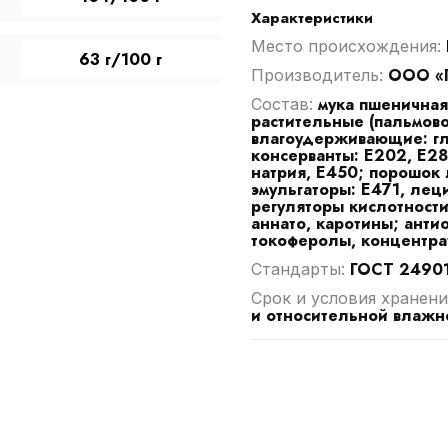
Характеристики
Место происхождения:
63 г/100 г
ООО «Г
Производитель:
мука пшеничная,
Cостав:
растительные (пальмово
влагоудерживающие: гл
консерванты: Е202, Е2
натрия, Е450; порошок 
эмульгаторы: Е471, лец
регуляторы кислотности
аннато, каротины; анти
токоферолы, концентрат
ГОСТ 2490
Стандарты:
Срок и условия хранени
и относительной влажн