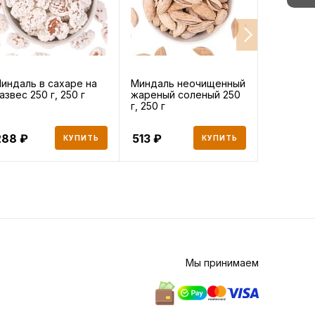
индаль в сахаре на
Миндаль неочищенный
Арахис в
азвес 250 г, 250 г
жареный соленый 250
развес 25
г, 250 г
288
513
103
КУПИТЬ
КУПИТЬ
Мы принимаем