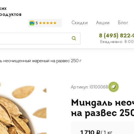
жих
родуктов
Скидки
Акции
Блог
8 (495) 822-
Ежедневно: 8:00
ь неочищенный жареный на развес 250 г
Артикул: I0100068
Миндаль не
на развес 250
1 710
/ 1 кг
Р