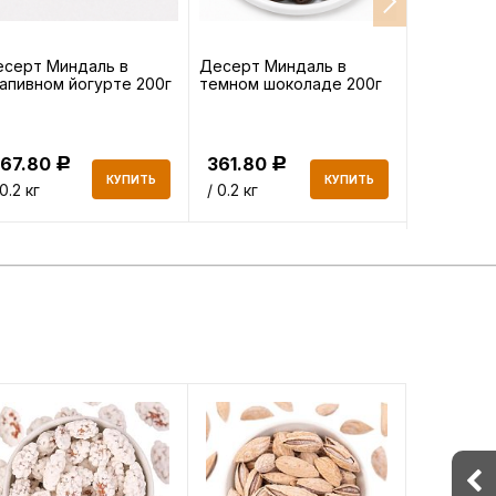
серт Миндаль в
Десерт Миндаль в
Фисташки
апивном йогурте 200г
темном шоколаде 200г
сырые 150
367.80
361.80
704.85
Р
Р
КУПИТЬ
КУПИТЬ
 0.2 кг
/ 0.2 кг
/ 0.15 кг