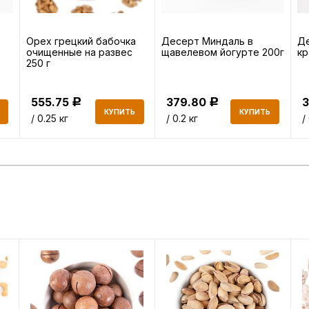
Орех грецкий бабочка
Десерт Миндаль в
Де
очищенные на развес
щавелевом йогурте 200г
кр
250 г
555.75
379.80
Р
Р
КУПИТЬ
КУПИТЬ
/ 0.25 кг
/ 0.2 кг
/