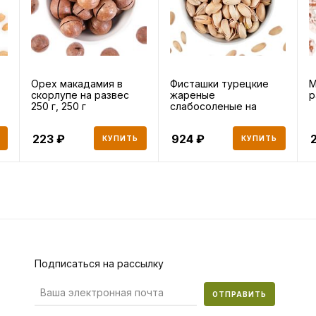
Орех макадамия в
Фисташки турецкие
М
скорлупе на развес
жареные
р
250 г, 250 г
слабосоленые на
развес 250 г, 25
223
924
КУПИТЬ
КУПИТЬ
Подписаться на рассылку
ОТПРАВИТЬ