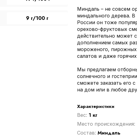
Миндаль – не совсем ор
миндального дерева. В 
9 г/100 г
России он тоже популя
орехово-фруктовых сме
действительно может с
дополнением самых раз
мороженого, пирожных,
салатов и даже горячих
Мы предлагаем отборн
солнечного и гостепри
сможете заказать его 
на дом или в любое дру
Характеристики
1 кг
Вес:
Место происхождения:
Миндаль
Cостав: