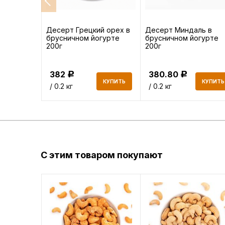
без
Десерт Грецкий орех в
Десерт Миндаль в
брусничном йогурте
брусничном йогурте
200г
200г
382
380.80
Р
Р
КУПИТЬ
КУПИТЬ
КУПИТЬ
/ 0.2 кг
/ 0.2 кг
С этим товаром покупают