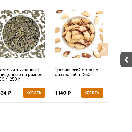
емечки тыквенные
Бразильский орех на
Семечки
чищенные на развес
развес 250 г, 250 г
подсолн
50 г, 250 г
очищенн
развес 25
334
1 140
52
КУПИТЬ
КУПИТЬ