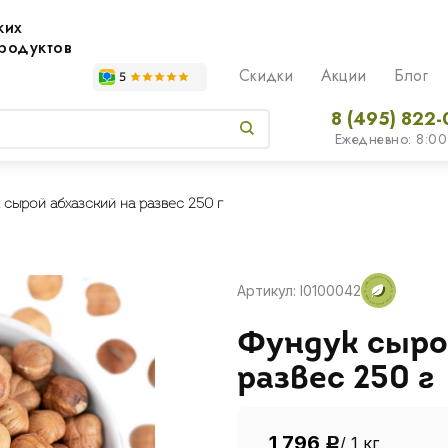
жих
родуктов
Скидки
Акции
Блог
8 (495) 822-
Ежедневно: 8:00
сырой абхазский на развес 250 г
Артикул: I0100042
Фундук сыро
развес 250 г
1 796
/ 1 кг
Р