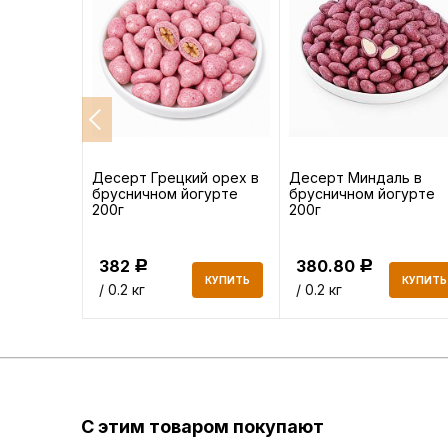
без
Десерт Грецкий орех в
Десерт Миндаль в
брусничном йогурте
брусничном йогурте
200г
200г
382
380.80
Р
Р
КУПИТЬ
КУПИТЬ
КУПИТЬ
/ 0.2 кг
/ 0.2 кг
С этим товаром покупают