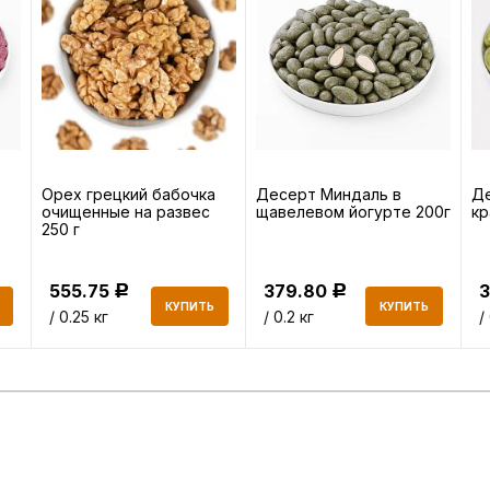
Орех грецкий бабочка
Десерт Миндаль в
Де
очищенные на развес
щавелевом йогурте 200г
кр
250 г
555.75
379.80
Р
Р
КУПИТЬ
КУПИТЬ
/ 0.25 кг
/ 0.2 кг
/