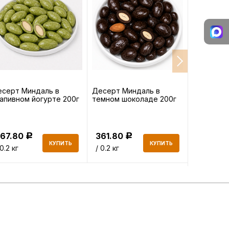
серт Миндаль в
Десерт Миндаль в
Фисташки
апивном йогурте 200г
темном шоколаде 200г
сырые 150
367.80
361.80
704.85
Р
Р
КУПИТЬ
КУПИТЬ
 0.2 кг
/ 0.2 кг
/ 0.15 кг