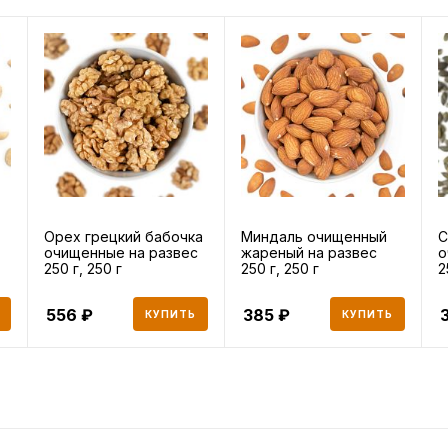
Орех грецкий бабочка
Миндаль очищенный
С
очищенные на развес
жареный на развес
о
250 г, 250 г
250 г, 250 г
2
556
385
КУПИТЬ
КУПИТЬ