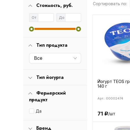
Сортировать по:
Стоимость, руб.
От
До
Тип продукта
Все
Тип йогурта
Йогурт TEOS г
140 г
Фермерский
продукт
Арт.: 00002474
Да
71
/шт
Р
Бренд