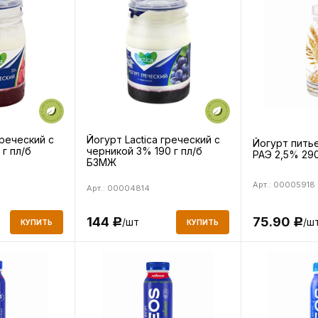
греческий с
Йогурт Lactica греческий с
Йогурт пить
г пл/б
черникой 3% 190 г пл/б
РАЭ 2,5% 29
БЗМЖ
Арт.: 00005918
Арт.: 00004814
144
75.90
/шт
/ш
Р
Р
КУПИТЬ
КУПИТЬ