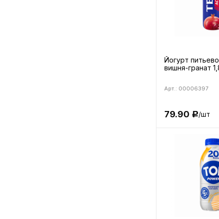
Йогурт питьев
вишня-гранат 1,
Арт.: 00006397
79.90
/шт
Р