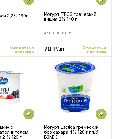
Йогурт TEOS греческий
си 3,2% 160г
вишня 2% 140 г
Арт.: 00002695
Ожидается
Ожидается
70
/шт
Р
поставка
поставка
шкин с
Йогурт Lactica греческий
аполнителем
без сахара 4% 120 г пл/б
 2 % 120 г
БЗМЖ