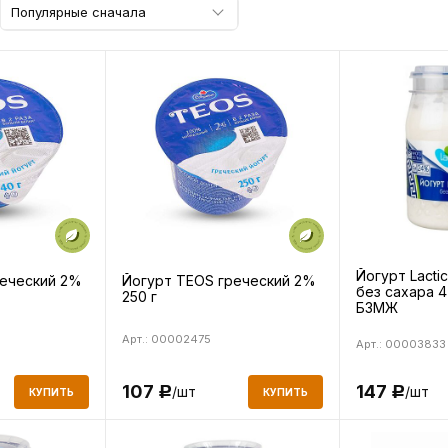
Популярные сначала
Йогурт Lacti
реческий 2%
Йогурт TEOS греческий 2%
без сахара 4
250 г
БЗМЖ
Арт.: 00002475
Арт.: 00003833
147
107
/шт
/шт
Р
Р
КУПИТЬ
КУПИТЬ