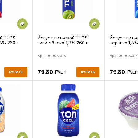
ой TEOS
Йогурт питьевой TEOS
Йогурт пить
8% 260 г
киви-яблоко 1,8% 260 г
черника 1,8%
Арт.: 00006396
Арт.: 00006395
79.80
79.80
/шт
/ш
Р
Р
КУПИТЬ
КУПИТЬ