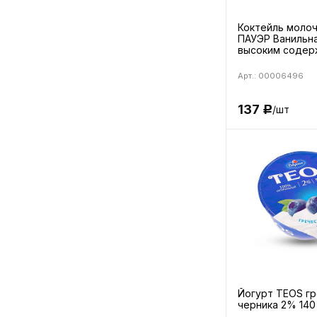
Коктейль моло
ПАУЭР Ванильна
высоким содер
белка 1% 450г
Арт.: 00006496
137
/шт
Р
Йогурт TEOS гр
черника 2% 140 