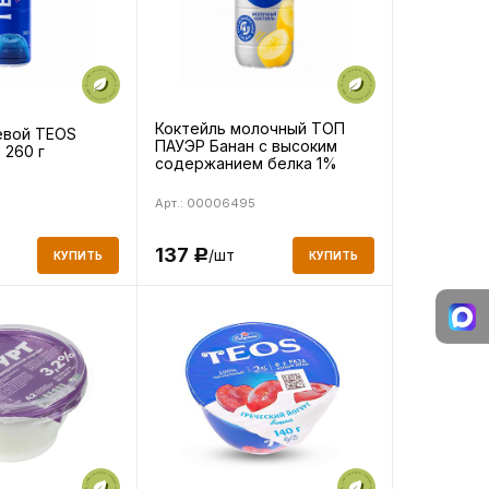
Коктейль молочный ТОП
евой TEOS
ПАУЭР Банан с высоким
 260 г
содержанием белка 1%
450г
Арт.: 00006495
137
/шт
т
Р
КУПИТЬ
КУПИТЬ