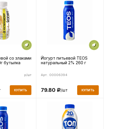
евой со злаками
Йогурт питьевой TEOS
0г бутылка
натуральный 2% 260 г
р/шт
Арт.: 00006394
79.80
т
/шт
Р
КУПИТЬ
КУПИТЬ