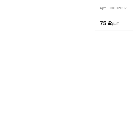
Арт.: 00002697
75
/шт
Р