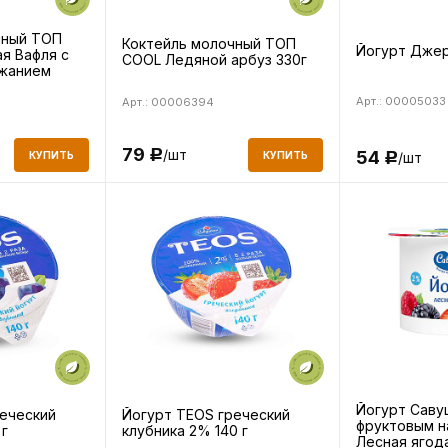
чный ТОП
Коктейль молочный ТОП
Йогурт Джер
я Вафля с
COOL Ледяной арбуз 330г
жанием
Арт.: 00005033
Арт.: 00006394
79
/шт
54
Р
КУПИТЬ
/шт
КУПИТЬ
Р
Йогурт Саву
еческий
Йогурт TEOS греческий
фруктовым н
г
клубника 2% 140 г
Лесная ягода