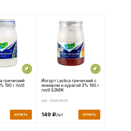
ca греческий
Йогурт Lactica греческий с
% 190 г пл/б
инжиром и курагой 3% 190 г
пл/б БЗМЖ
Арт.: 00003835
149
/шт
Р
КУПИТЬ
КУПИТЬ