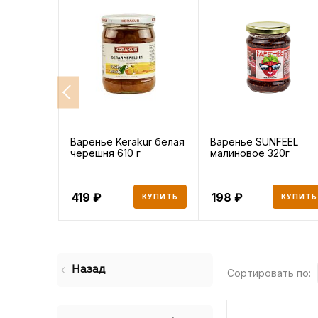
Варенье Kerakur белая
Варенье SUNFEEL
черешня 610 г
малиновое 320г
419
198
КУПИТЬ
КУПИТЬ
Назад
Сортировать по: