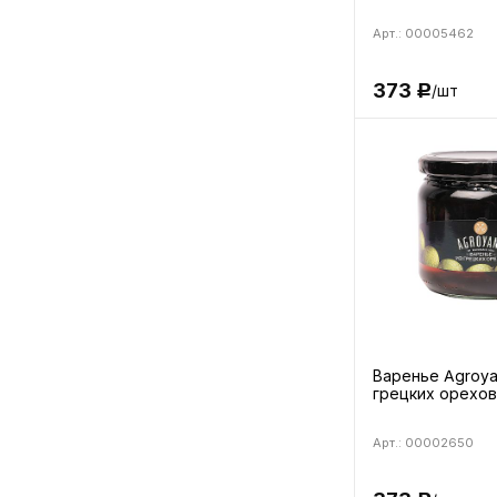
Арт.: 00005462
373
/шт
Р
Варенье Agroya
грецких орехов
Арт.: 00002650