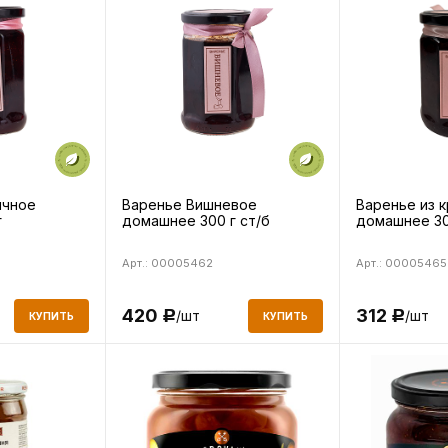
ичное
Варенье Вишневое
Варенье из 
г
домашнее 300 г ст/б
домашнее 30
Арт.: 00005462
Арт.: 00005465
420
312
/шт
/шт
Р
Р
КУПИТЬ
КУПИТЬ