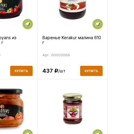
oyans из
Варенье Kerakur малина 610
 г
г
0
Арт.: 00003066
437
/шт
Р
КУПИТЬ
КУПИТЬ