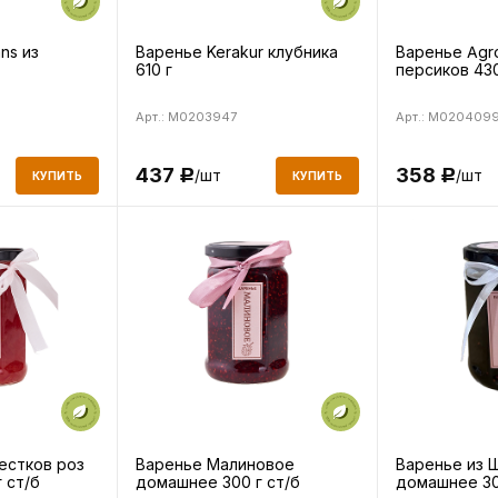
ns из
Варенье Kerakur клубника
Варенье Agr
610 г
персиков 430
Арт.: M0203947
Арт.: M0204099
437
358
/шт
/шт
Р
Р
КУПИТЬ
КУПИТЬ
естков роз
Варенье Малиновое
Варенье из 
 ст/б
домашнее 300 г ст/б
домашнее 30