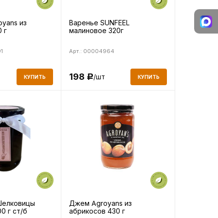
oyans из
Варенье SUNFEEL
 г
малиновое 320г
1
Арт.: 00004964
198
/шт
Р
КУПИТЬ
КУПИТЬ
Шелковицы
Джем Agroyans из
0 г ст/б
абрикосов 430 г