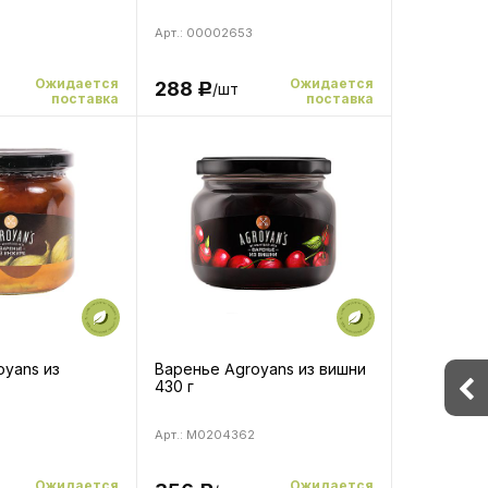
Арт.: 00002653
Ожидается
Ожидается
288
/шт
Р
поставка
поставка
oyans из
Варенье Agroyans из вишни
430 г
Арт.: M0204362
Ожидается
Ожидается