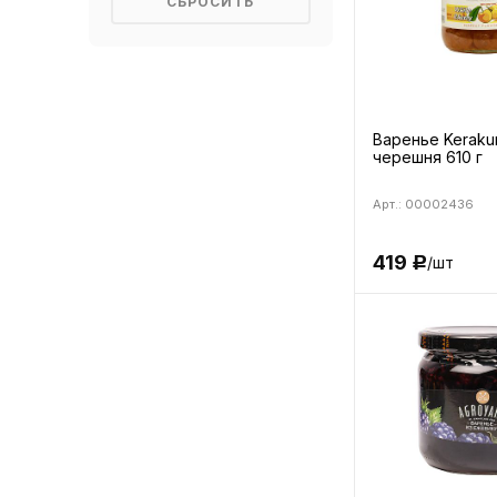
Варенье Keraku
черешня 610 г
Арт.: 00002436
419
/шт
Р