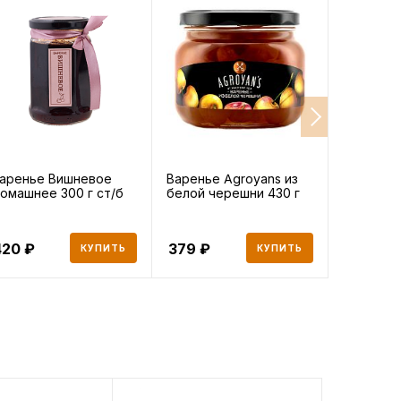
аренье Вишневое
Варенье Agroyans из
Варенье 
омашнее 300 г ст/б
белой черешни 430 г
клубника 
420
379
437
КУПИТЬ
КУПИТЬ