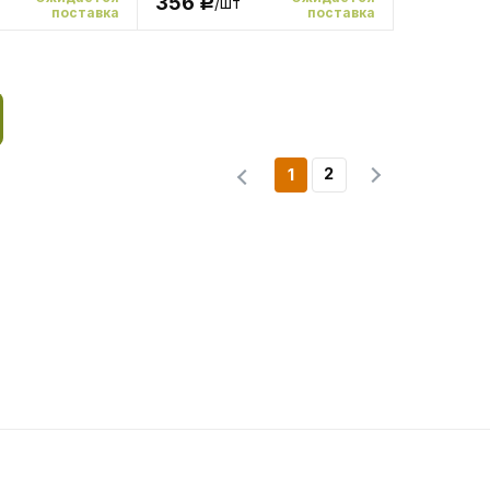
356
/шт
Р
поставка
поставка
2
1