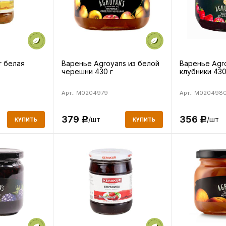
r белая
Варенье Agroyans из белой
Варенье Agr
черешни 430 г
клубники 430
Арт.: M0204979
Арт.: M020498
379
356
/шт
/шт
Р
Р
КУПИТЬ
КУПИТЬ