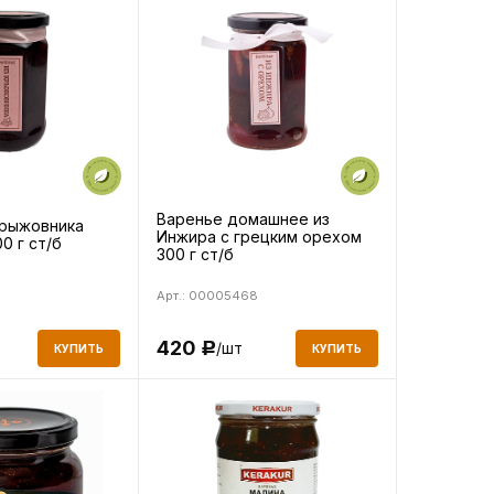
Варенье домашнее из
крыжовника
Инжира с грецким орехом
0 г ст/б
300 г ст/б
Арт.: 00005468
420
/шт
Р
КУПИТЬ
КУПИТЬ