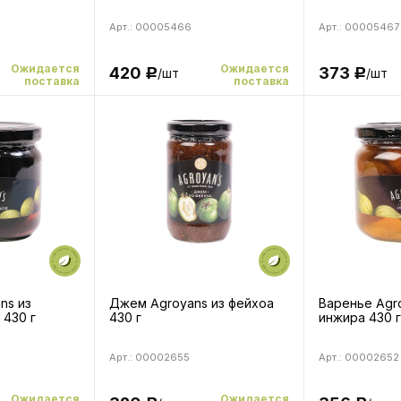
Арт.: 00005466
Арт.: 00005467
Ожидается
Ожидается
420
373
/шт
/шт
Р
Р
поставка
поставка
ns из
Джем Agroyans из фейхоа
Варенье Agr
 430 г
430 г
инжира 430 г
Арт.: 00002655
Арт.: 00002652
Ожидается
Ожидается