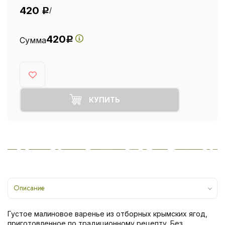
420
/
Р
420
Сумма
Р
КУПИТЬ
Описание
Густое малиновое варенье из отборных крымских ягод,
приготовленное по традиционному рецепту. Без