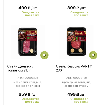
499
399
/шт
/шт
Р
Р
Ожидается
Ожидается
поставка
поставка
Стейк Денвер с
Стейк Классик PARTY
топингом 215 г
230 г
Арт.: 00006128
Арт.: 00006129
мраморная говядина,
мраморная говядина,
зерновой откорм
зерновой откорм
659
499
/шт
/шт
Р
Р
Ожидается
Ожидается
поставка
поставка