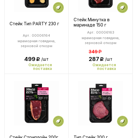
Стейк Минутка в
Стейк Тип PARTY 230 г
маринаде 150 г
Арт.: 00006163
Арт.: 00006164
мраморная говядина,
мраморная говядина,
зерновой откорм
зерновой откорм
349
Р
287
499
/шт
/шт
Р
Р
Ожидается
Ожидается
поставка
поставка
Стейк Стриплойн 200г
Тип Стейк 200 г