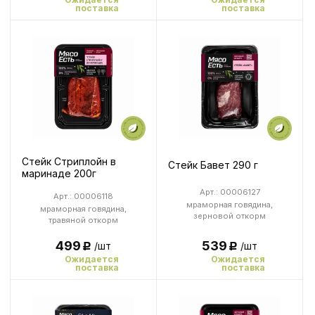
поставка
поставка
Стейк Стриплойн в
Стейк Бавет 290 г
маринаде 200г
Арт.: 00006127
Арт.: 00006118
мраморная говядина,
мраморная говядина,
зерновой откорм
травяной откорм
499
539
/шт
/шт
Р
Р
Ожидается
Ожидается
поставка
поставка