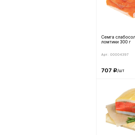
Семга слабосо
ломтики 300 г
Арт.: 00004397
707
/шт
Р