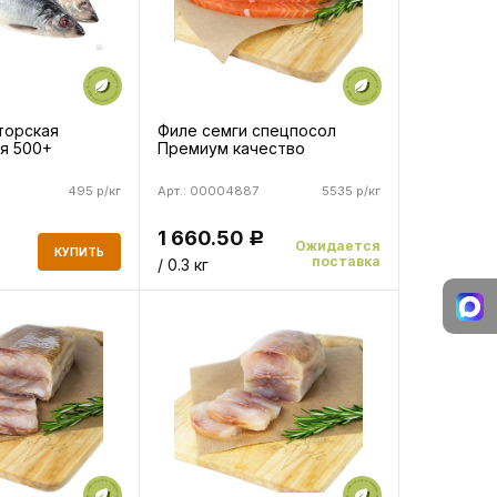
торская
Филе семги спецпосол
я 500+
Премиум качество
495 р/кг
Арт.: 00004887
5535 р/кг
1 660.50
Р
Ожидается
КУПИТЬ
поставка
/ 0.3 кг