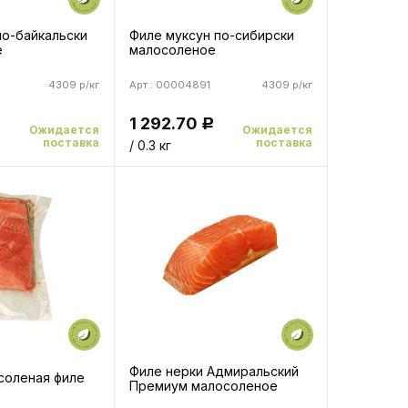
по-байкальски
Филе муксун по-сибирски
е
малосоленое
6
4309 р/кг
Арт.: 00004891
4309 р/кг
1 292.70
Р
Р
Ожидается
Ожидается
поставка
поставка
/ 0.3 кг
Филе нерки Адмиральский
соленая филе
Премиум малосоленое