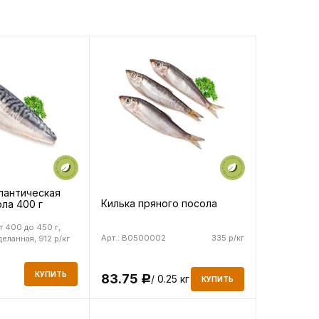
лантическая
Килька пряного посола
ла 400 г
т 400 до 450 г,
Арт.: B0500002
335 р/кг
деланная, 912 р/кг
КУПИТЬ
83.75
/ 0.25 кг
Р
КУПИТЬ