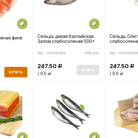
Сельдь дикая Каспийская
Сельдь Олю
леная филе
Залом слабосоленая 500+
слабосолена
Арт.: 00006356
495 р/кг
Арт.: 00006399
247.50
247.50
Р
Р
КУПИТЬ
КУПИТЬ
/ 0.5 кг
/ 0.5 кг