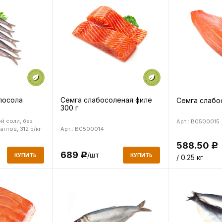
посола
Семга слабосоленая филе
Семга слабо
300 г
й соли, без
Арт.: B0500015
нтов, 312 р/кг
Арт.: B0500014
588.50
Р
689
/шт
Р
КУПИТЬ
КУПИТЬ
/ 0.25 кг