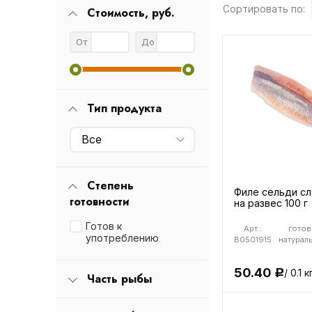
Сортировать по:
Стоимость, руб.
От
До
Тип продукта
Все
Степень
Филе сельди с
готовности
на развес 100 г
Готов к
Арт.:
готов
употреблению
B0501915
натураль
50.40
/ 0.1 к
Р
Часть рыбы