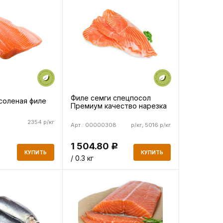
Филе семги спецпосол
соленая филе
Премиум качество нарезка
2354 р/кг
Арт.: 00000308
р/кг, 5016 р/кг
1 504.80
Р
КУПИТЬ
КУПИТЬ
/ 0.3 кг