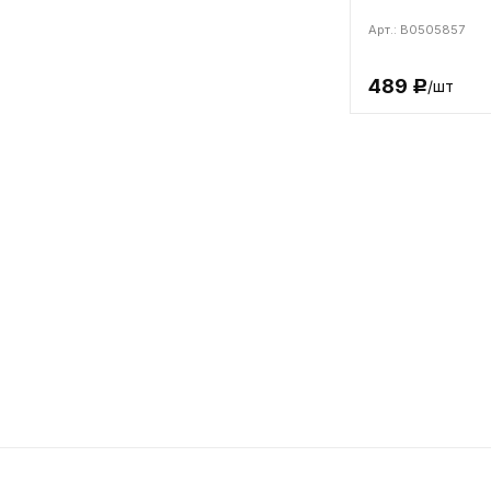
Арт.: B0505857
489
/шт
Р