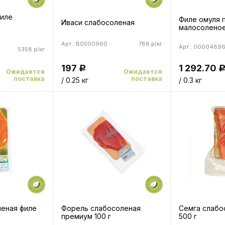
филе
Филе омуля 
Иваси слабосоленая
малосолено
Арт.: B0500960
788 р/кг
Арт.: 0000489
5358 р/кг
197
1 292.70
Р
Ожидается
Ожидается
поставка
поставка
/ 0.25 кг
/ 0.3 кг
леная филе
Форель слабосоленая
Семга слабо
премиум 100 г
500 г