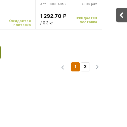
Арт.: 00004892
4309 р/кг
1 292.70
Р
Ожидается
Ожидается
поставка
/ 0.3 кг
поставка
2
1