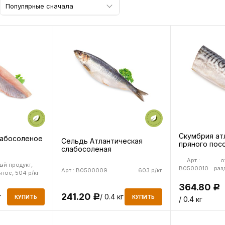
Популярные сначала
Скумбрия ат
лабосоленое
Сельдь Атлантическая
пряного посо
слабосоленая
Арт.:
о
ый продукт,
B0500010
раз
Арт.: B0500009
603 р/кг
ное, 504 р/кг
364.80
Р
241.20
г
/ 0.4 кг
Р
КУПИТЬ
КУПИТЬ
/ 0.4 кг