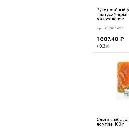
Рулет рыбный 
Палтуса/Нерки
малосоленое
Арт.: 00004900
1 607.40
Р
/ 0.3 кг
Семга слабосо
ломтики 100 г