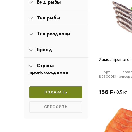
Вид рыбы
Тип рыбы
Тип разделки
Бренд
Хамса пряного 
Страна
происхождения
Арт.:
слабо
B0500013
консерва
156
/ 0.5 кг
Р