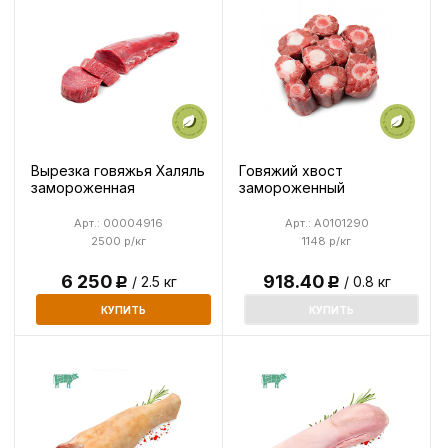
Вырезка говяжья Халяль
Говяжий хвост
замороженная
замороженный
Арт.: 00004916
Арт.: A0101290
2500 р/кг
1148 р/кг
6 250
918.40
/ 2.5 кг
/ 0.8 кг
Р
Р
КУПИТЬ
КУПИТЬ