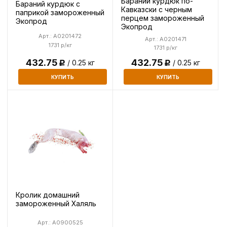
Бараний курдюк по-
Бараний курдюк с
Кавказски с черным
паприкой замороженный
перцем замороженный
Экопрод
Экопрод
Арт.: A0201472
Арт.: A0201471
1731 р/кг
1731 р/кг
432.75
432.75
/ 0.25 кг
/ 0.25 кг
Р
Р
КУПИТЬ
КУПИТЬ
Кролик домашний
замороженный Халяль
Арт.: A0900525