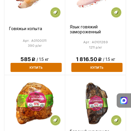
Язык говяжий
Говяжьи копыта
замороженный
Арт.: A0100011
Арт.: A0101289
390 р/кг
1211 р/кг
585
1 816.50
/ 1.5 кг
/ 1.5 кг
Р
Р
КУПИТЬ
КУПИТЬ